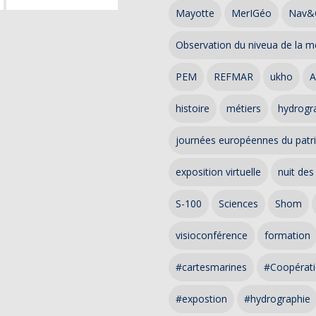
Mayotte
MerIGéo
Nav&
Observation du niveua de la m
PEM
REFMAR
ukho
A
histoire
métiers
hydrogra
journées européennes du patr
exposition virtuelle
nuit des
S-100
Sciences
Shom
visioconférence
formation
#cartesmarines
#Coopérati
#expostion
#hydrographie