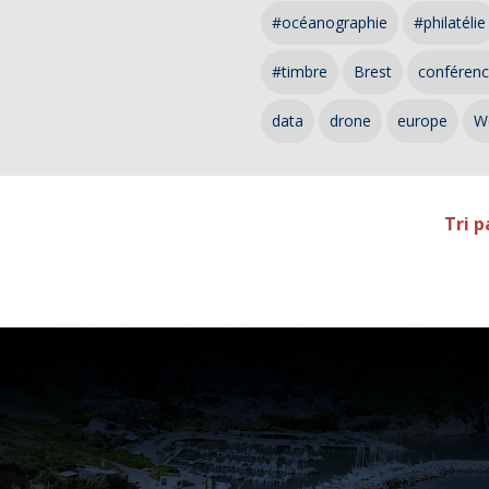
#océanographie
#philatélie
#timbre
Brest
conféren
data
drone
europe
W
Tri p