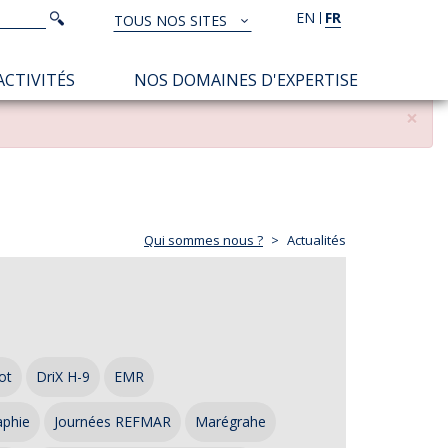
Rechercher
EN
FR
Rechercher
TOUS NOS SITES
TOUS
NOS
ACTIVITÉS
NOS DOMAINES D'EXPERTISE
SITES
×
Qui sommes nous ?
Actualités
ot
DriX H-9
EMR
aphie
Journées REFMAR
Marégrahe