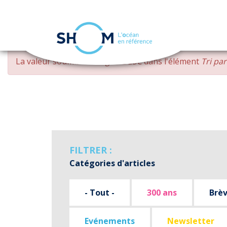
Panneau de gestion des cookies
Aller
MESSAGE
La valeur soumise
changed DESC
dans l'élément
Tri pa
au
D'ERREUR
contenu
principal
FILTRER :
Catégories d'articles
- Tout -
300 ans
Brè
Evénements
Newsletter