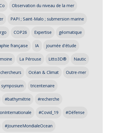
Co
Observation du niveau de la mer
er
PAPI ; Saint-Malo ; submersion marine
rgo
COP26
Expertise
géomatique
phie française
IA
journée d'étude
imoine
La Pérouse
Litto3D®
Nautic
 chercheurs
Océan & Climat
Outre-mer
symposium
tricentenaire
#bathymétrie
#recherche
onInternationale
#Covid_19
#Défense
#JourneeMondialeOcean