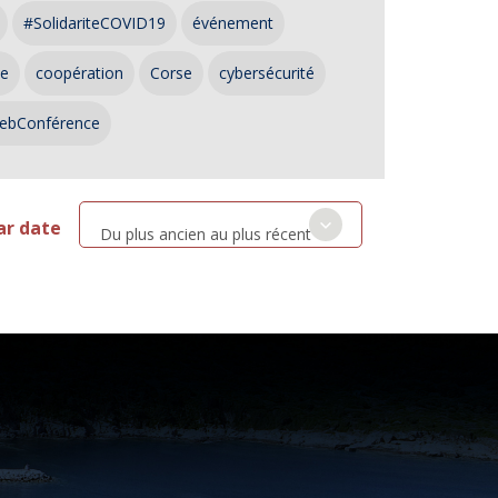
#SolidariteCOVID19
événement
ce
coopération
Corse
cybersécurité
ebConférence
ar date
Du plus ancien au plus récent