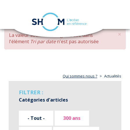
Panneau de gestion des cookies
Toggle
navigation
Aller
×
MESSAGE
La valeur soumise
changed DESC
dans
au
D'ERREUR
l'élément
Tri par date
n'est pas autorisée
contenu
principal
Qui sommes nous ?
Actualités
FILTRER :
Catégories d'articles
- Tout -
300 ans