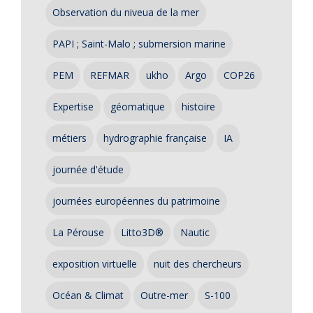
Observation du niveua de la mer
PAPI ; Saint-Malo ; submersion marine
PEM
REFMAR
ukho
Argo
COP26
Expertise
géomatique
histoire
métiers
hydrographie française
IA
journée d'étude
journées européennes du patrimoine
La Pérouse
Litto3D®
Nautic
exposition virtuelle
nuit des chercheurs
Océan & Climat
Outre-mer
S-100