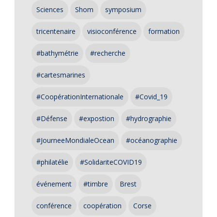
Sciences
Shom
symposium
tricentenaire
visioconférence
formation
#bathymétrie
#recherche
#cartesmarines
#CoopérationInternationale
#Covid_19
#Défense
#expostion
#hydrographie
#JourneeMondialeOcean
#océanographie
#philatélie
#SolidariteCOVID19
événement
#timbre
Brest
conférence
coopération
Corse