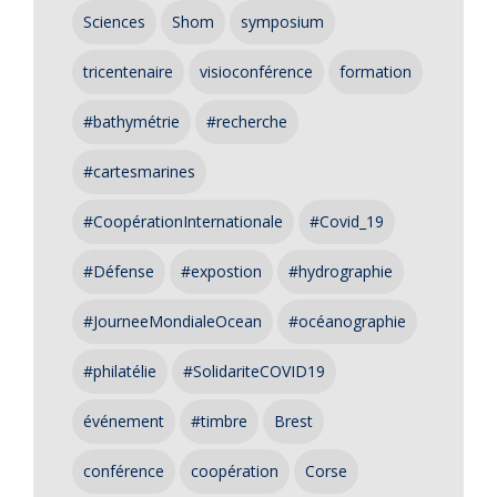
Sciences
Shom
symposium
tricentenaire
visioconférence
formation
#bathymétrie
#recherche
#cartesmarines
#CoopérationInternationale
#Covid_19
#Défense
#expostion
#hydrographie
#JourneeMondialeOcean
#océanographie
#philatélie
#SolidariteCOVID19
événement
#timbre
Brest
conférence
coopération
Corse