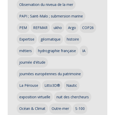
Observation du niveua de la mer
PAPI ; Saint-Malo ; submersion marine
PEM
REFMAR
ukho
Argo
COP26
Expertise
géomatique
histoire
métiers
hydrographie française
IA
journée d'étude
journées européennes du patrimoine
La Pérouse
Litto3D®
Nautic
exposition virtuelle
nuit des chercheurs
Océan & Climat
Outre-mer
S-100