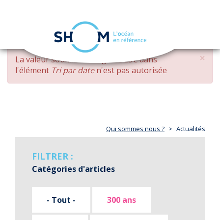
Panneau de gestion des cookies
Toggle
navigation
Aller
×
MESSAGE
La valeur soumise
changed DESC
dans
au
D'ERREUR
l'élément
Tri par date
n'est pas autorisée
contenu
principal
Qui sommes nous ?
Actualités
FILTRER :
Catégories d'articles
- Tout -
300 ans