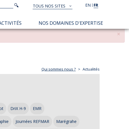
Rechercher
EN
FR
Rechercher
TOUS NOS SITES
TOUS
NOS
ACTIVITÉS
NOS DOMAINES D'EXPERTISE
SITES
×
Qui sommes nous ?
Actualités
ot
DriX H-9
EMR
aphie
Journées REFMAR
Marégrahe