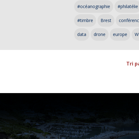
#océanographie
#philatélie
#timbre
Brest
conféren
data
drone
europe
W
Tri p