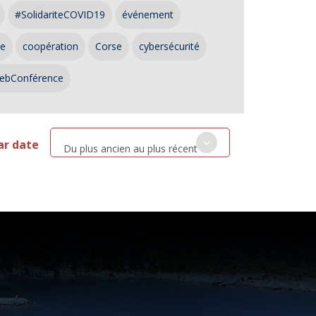
#SolidariteCOVID19
événement
ce
coopération
Corse
cybersécurité
ebConférence
ar date
Du plus ancien au plus récent