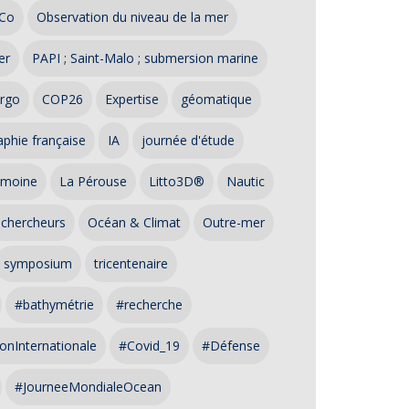
Co
Observation du niveau de la mer
er
PAPI ; Saint-Malo ; submersion marine
rgo
COP26
Expertise
géomatique
phie française
IA
journée d'étude
imoine
La Pérouse
Litto3D®
Nautic
 chercheurs
Océan & Climat
Outre-mer
symposium
tricentenaire
#bathymétrie
#recherche
onInternationale
#Covid_19
#Défense
#JourneeMondialeOcean