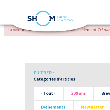
Panneau de gestion des cookies
Aller
MESSAGE
La valeur soumise
changed DESC
dans l'élément
Tri pa
au
D'ERREUR
contenu
principal
FILTRER :
Catégories d'articles
- Tout -
300 ans
Brè
Evénements
Newsletter