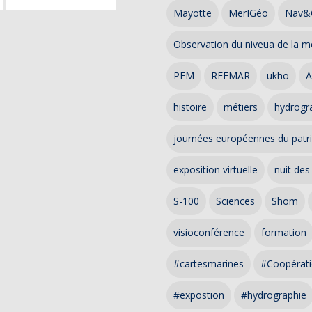
Mayotte
MerIGéo
Nav&
Observation du niveua de la m
PEM
REFMAR
ukho
A
histoire
métiers
hydrogra
journées européennes du patr
exposition virtuelle
nuit des
S-100
Sciences
Shom
visioconférence
formation
#cartesmarines
#Coopérati
#expostion
#hydrographie