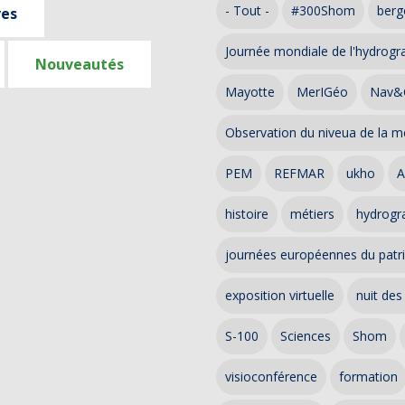
- Tout -
#300Shom
berg
ves
Journée mondiale de l'hydrogr
Nouveautés
Mayotte
MerIGéo
Nav&
Observation du niveua de la m
PEM
REFMAR
ukho
A
histoire
métiers
hydrogra
journées européennes du patr
exposition virtuelle
nuit des
S-100
Sciences
Shom
visioconférence
formation