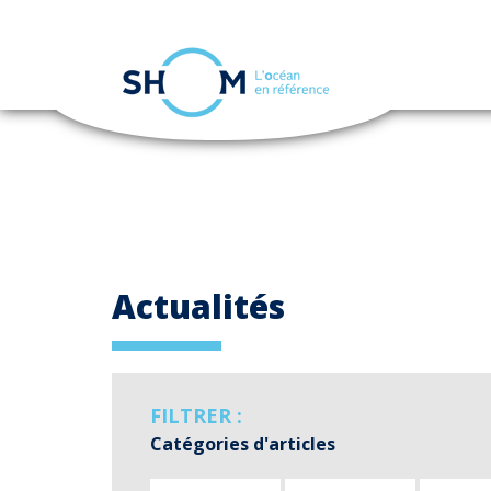
Panneau de gestion des cookies
Aller
au
contenu
principal
Actualités
FILTRER :
Catégories d'articles