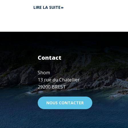
DE
LIRE LA SUITE
SYMPOSIUM
SUR
LA
CARTOGRAPHIE
DES
FONDS
OCÉANIQUES
11-
Contact
15
JANV.
2021
Shom
13 rue du Chatellier
29200 BREST
NOUS CONTACTER