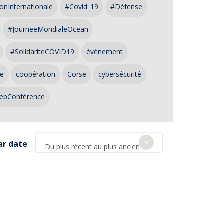
onInternationale
#Covid_19
#Défense
#JourneeMondialeOcean
#SolidariteCOVID19
événement
ce
coopération
Corse
cybersécurité
ebConférence
ar date
Du plus récent au plus ancien