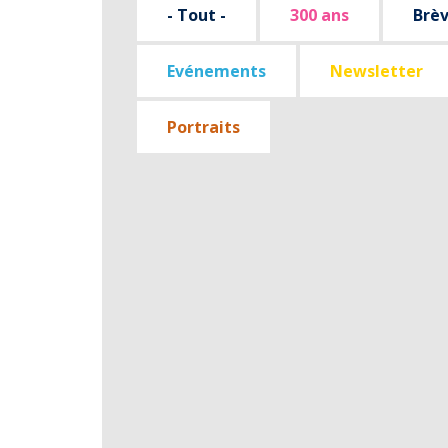
- Tout -
300 ans
Brè
Evénements
Newsletter
Portraits