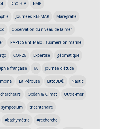
ot
DriX H-9
EMR
aphie
Journées REFMAR
Marégrahe
Co
Observation du niveau de la mer
er
PAPI ; Saint-Malo ; submersion marine
rgo
COP26
Expertise
géomatique
phie française
IA
journée d'étude
imoine
La Pérouse
Litto3D®
Nautic
 chercheurs
Océan & Climat
Outre-mer
symposium
tricentenaire
#bathymétrie
#recherche