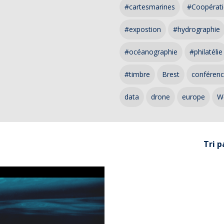
#cartesmarines
#Coopérati
#expostion
#hydrographie
#océanographie
#philatélie
#timbre
Brest
conféren
data
drone
europe
W
Tri p