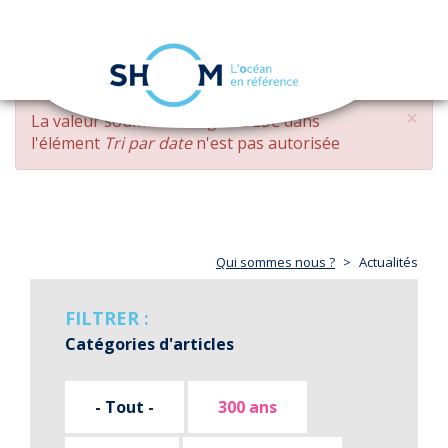
Panneau de gestion des cookies
Toggle
navigation
Aller
×
MESSAGE
La valeur soumise
changed DESC
dans
au
D'ERREUR
l'élément
Tri par date
n'est pas autorisée
contenu
principal
Qui sommes nous ?
Actualités
FILTRER :
Catégories d'articles
- Tout -
300 ans