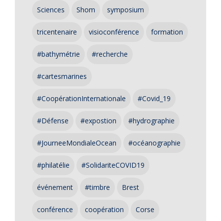
Sciences
Shom
symposium
tricentenaire
visioconférence
formation
#bathymétrie
#recherche
#cartesmarines
#CoopérationInternationale
#Covid_19
#Défense
#expostion
#hydrographie
#JourneeMondialeOcean
#océanographie
#philatélie
#SolidariteCOVID19
événement
#timbre
Brest
conférence
coopération
Corse