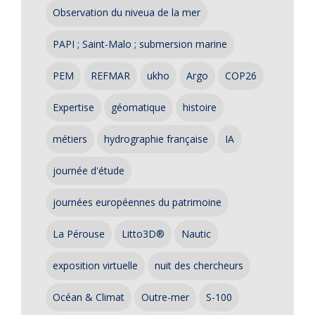
Observation du niveua de la mer
PAPI ; Saint-Malo ; submersion marine
PEM
REFMAR
ukho
Argo
COP26
Expertise
géomatique
histoire
métiers
hydrographie française
IA
journée d'étude
journées européennes du patrimoine
La Pérouse
Litto3D®
Nautic
exposition virtuelle
nuit des chercheurs
Océan & Climat
Outre-mer
S-100