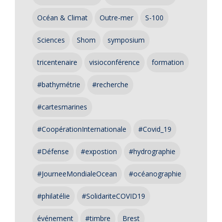
Océan & Climat
Outre-mer
S-100
Sciences
Shom
symposium
tricentenaire
visioconférence
formation
#bathymétrie
#recherche
#cartesmarines
#CoopérationInternationale
#Covid_19
#Défense
#expostion
#hydrographie
#JourneeMondialeOcean
#océanographie
#philatélie
#SolidariteCOVID19
événement
#timbre
Brest