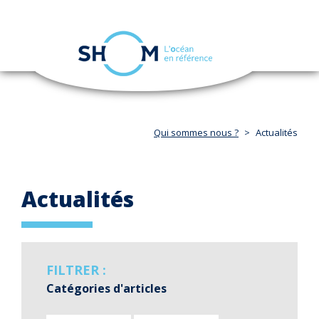
Panneau de gestion des cookies
Toggle
navigation
Aller
au
contenu
principal
Qui sommes nous ?
Actualités
Actualités
FILTRER :
Catégories d'articles