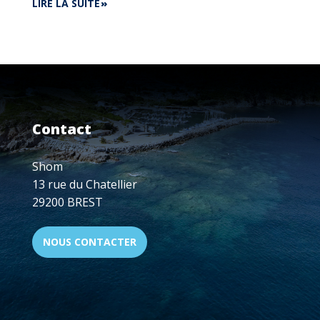
DE
LIRE LA SUITE
ADN
BRETAGNE
-
FINISTÈRE
:
IA,
CYBERSÉCURITÉ,
DATA...
Contact
VISIOCONFÉRENCE
LE
15
Shom
DÉCEMBRE,
13 rue du Chatellier
18H
29200 BREST
-
20H
NOUS CONTACTER