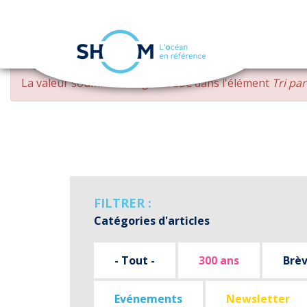
Panneau de gestion des cookies
Aller
MESSAGE
La valeur soumise
changed DESC
dans l'élément
Tri pa
au
D'ERREUR
contenu
principal
FILTRER :
Catégories d'articles
- Tout -
300 ans
Brè
Evénements
Newsletter