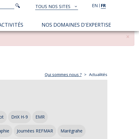
Rechercher
EN
FR
Rechercher
TOUS NOS SITES
TOUS
NOS
ACTIVITÉS
NOS DOMAINES D'EXPERTISE
SITES
×
Qui sommes nous ?
Actualités
ot
DriX H-9
EMR
aphie
Journées REFMAR
Marégrahe