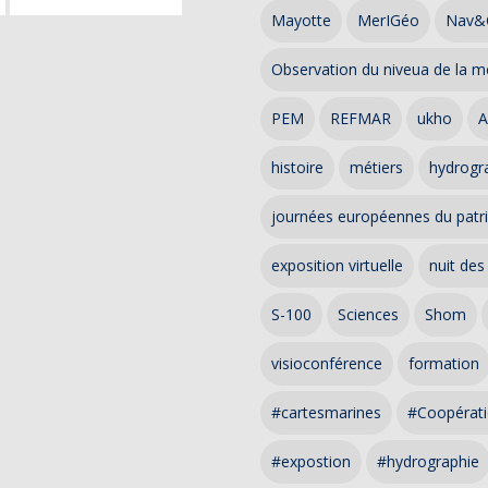
Mayotte
MerIGéo
Nav&
Observation du niveua de la m
PEM
REFMAR
ukho
A
histoire
métiers
hydrogra
journées européennes du patr
exposition virtuelle
nuit des
S-100
Sciences
Shom
visioconférence
formation
#cartesmarines
#Coopérati
#expostion
#hydrographie