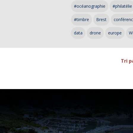
#océanographie
#philatélie
#timbre
Brest
conféren
data
drone
europe
W
Tri p