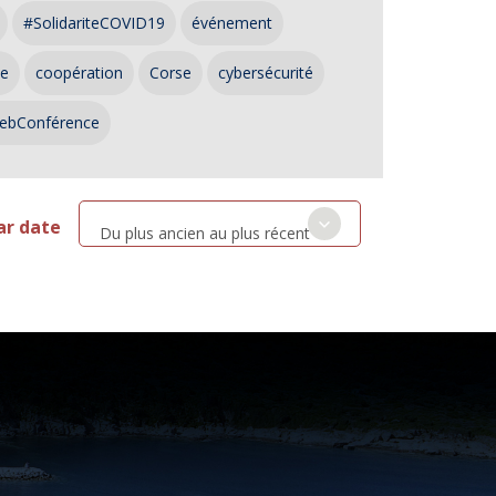
#SolidariteCOVID19
événement
ce
coopération
Corse
cybersécurité
ebConférence
ar date
Du plus ancien au plus récent