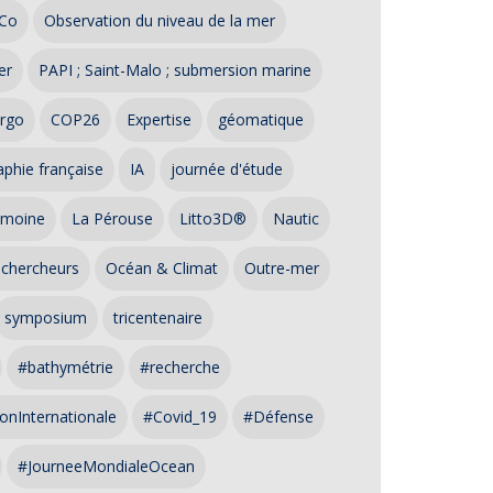
Co
Observation du niveau de la mer
er
PAPI ; Saint-Malo ; submersion marine
rgo
COP26
Expertise
géomatique
phie française
IA
journée d'étude
imoine
La Pérouse
Litto3D®
Nautic
 chercheurs
Océan & Climat
Outre-mer
symposium
tricentenaire
#bathymétrie
#recherche
onInternationale
#Covid_19
#Défense
#JourneeMondialeOcean