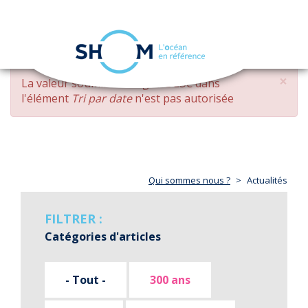
Panneau de gestion des cookies
Toggle
navigation
Aller
×
MESSAGE
La valeur soumise
changed DESC
dans
au
D'ERREUR
l'élément
Tri par date
n'est pas autorisée
contenu
principal
Qui sommes nous ?
Actualités
FILTRER :
Catégories d'articles
- Tout -
300 ans