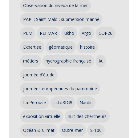
Observation du niveua de la mer
PAPI ; Saint-Malo ; submersion marine
PEM
REFMAR
ukho
Argo
COP26
Expertise
géomatique
histoire
métiers
hydrographie française
IA
journée d'étude
journées européennes du patrimoine
La Pérouse
Litto3D®
Nautic
exposition virtuelle
nuit des chercheurs
Océan & Climat
Outre-mer
S-100