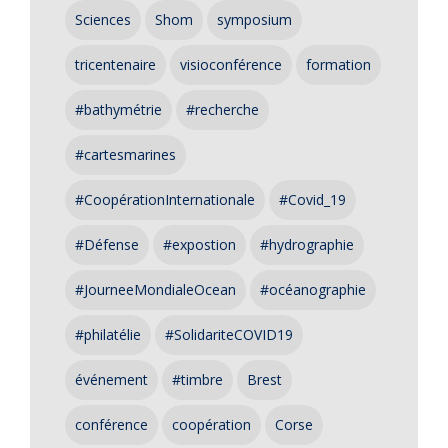
Sciences
Shom
symposium
tricentenaire
visioconférence
formation
#bathymétrie
#recherche
#cartesmarines
#CoopérationInternationale
#Covid_19
#Défense
#expostion
#hydrographie
#JourneeMondialeOcean
#océanographie
#philatélie
#SolidariteCOVID19
événement
#timbre
Brest
conférence
coopération
Corse