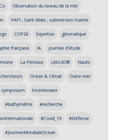
Co
Observation du niveau de la mer
er
PAPI ; Saint-Malo ; submersion marine
rgo
COP26
Expertise
géomatique
phie française
IA
journée d'étude
imoine
La Pérouse
Litto3D®
Nautic
 chercheurs
Océan & Climat
Outre-mer
symposium
tricentenaire
#bathymétrie
#recherche
onInternationale
#Covid_19
#Défense
#JourneeMondialeOcean