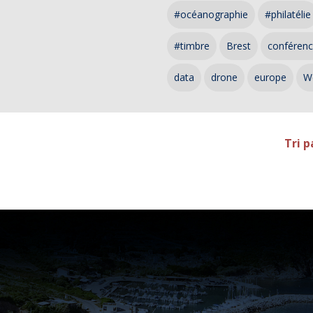
#océanographie
#philatélie
#timbre
Brest
conféren
data
drone
europe
W
Tri p