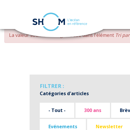
Panneau de gestion des cookies
Aller
MESSAGE
La valeur soumise
changed DESC
dans l'élément
Tri pa
au
D'ERREUR
contenu
principal
FILTRER :
Catégories d'articles
- Tout -
300 ans
Brè
Evénements
Newsletter