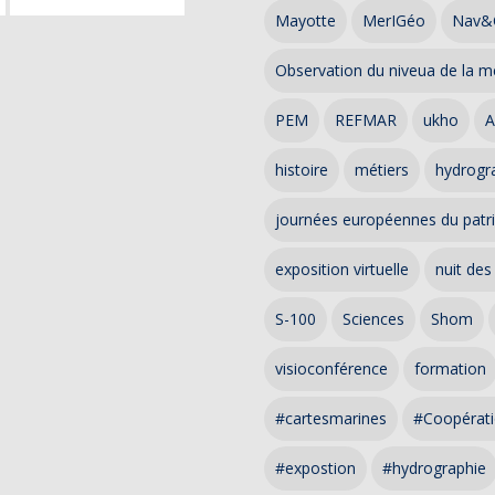
Mayotte
MerIGéo
Nav&
Observation du niveua de la m
PEM
REFMAR
ukho
A
histoire
métiers
hydrogra
journées européennes du patr
exposition virtuelle
nuit des
S-100
Sciences
Shom
visioconférence
formation
#cartesmarines
#Coopérati
#expostion
#hydrographie