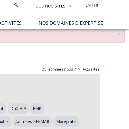
Rechercher
EN
FR
Rechercher
TOUS NOS SITES
TOUS
NOS
ACTIVITÉS
NOS DOMAINES D'EXPERTISE
SITES
×
Qui sommes nous ?
Actualités
ot
DriX H-9
EMR
aphie
Journées REFMAR
Marégrahe