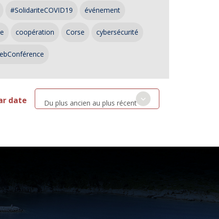
#SolidariteCOVID19
événement
ce
coopération
Corse
cybersécurité
ebConférence
ar date
Du plus ancien au plus récent