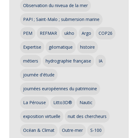
Observation du niveua de la mer
PAPI ; Saint-Malo ; submersion marine
PEM
REFMAR
ukho
Argo
COP26
Expertise
géomatique
histoire
métiers
hydrographie française
IA
journée d'étude
journées européennes du patrimoine
La Pérouse
Litto3D®
Nautic
exposition virtuelle
nuit des chercheurs
Océan & Climat
Outre-mer
S-100