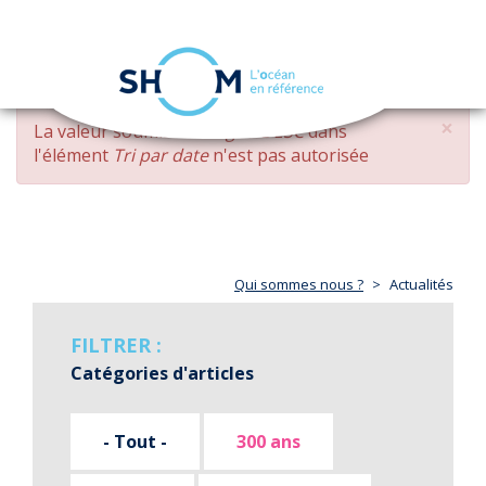
Panneau de gestion des cookies
Toggle
navigation
Aller
×
MESSAGE
La valeur soumise
changed DESC
dans
au
D'ERREUR
l'élément
Tri par date
n'est pas autorisée
contenu
principal
Qui sommes nous ?
Actualités
FILTRER :
Catégories d'articles
- Tout -
300 ans