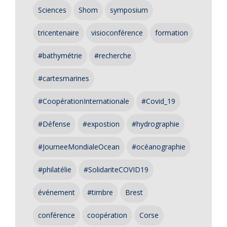
Sciences
Shom
symposium
tricentenaire
visioconférence
formation
#bathymétrie
#recherche
#cartesmarines
#CoopérationInternationale
#Covid_19
#Défense
#expostion
#hydrographie
#JourneeMondialeOcean
#océanographie
#philatélie
#SolidariteCOVID19
événement
#timbre
Brest
conférence
coopération
Corse