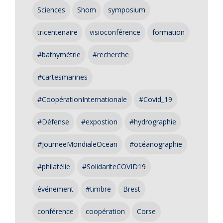
Sciences
Shom
symposium
tricentenaire
visioconférence
formation
#bathymétrie
#recherche
#cartesmarines
#CoopérationInternationale
#Covid_19
#Défense
#expostion
#hydrographie
#JourneeMondialeOcean
#océanographie
#philatélie
#SolidariteCOVID19
événement
#timbre
Brest
conférence
coopération
Corse