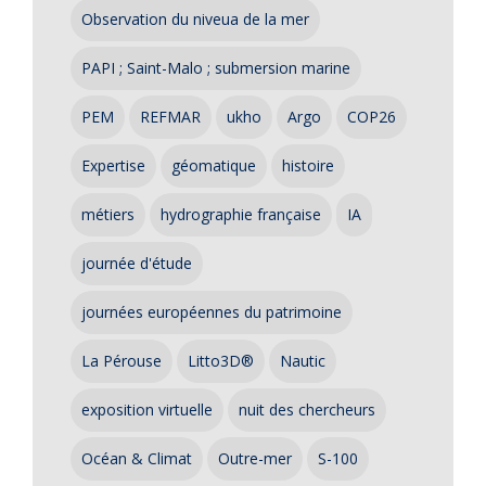
Observation du niveua de la mer
PAPI ; Saint-Malo ; submersion marine
PEM
REFMAR
ukho
Argo
COP26
Expertise
géomatique
histoire
métiers
hydrographie française
IA
journée d'étude
journées européennes du patrimoine
La Pérouse
Litto3D®
Nautic
exposition virtuelle
nuit des chercheurs
Océan & Climat
Outre-mer
S-100