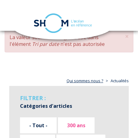
Panneau de gestion des cookies
Toggle
navigation
Aller
×
MESSAGE
La valeur soumise
changed DESC
dans
au
D'ERREUR
l'élément
Tri par date
n'est pas autorisée
contenu
principal
Qui sommes nous ?
Actualités
FILTRER :
Catégories d'articles
- Tout -
300 ans