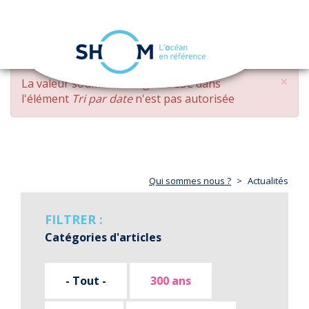
Panneau de gestion des cookies
Toggle
navigation
Aller
×
MESSAGE
La valeur soumise
changed DESC
dans
au
D'ERREUR
l'élément
Tri par date
n'est pas autorisée
contenu
principal
Qui sommes nous ?
Actualités
FILTRER :
Catégories d'articles
- Tout -
300 ans