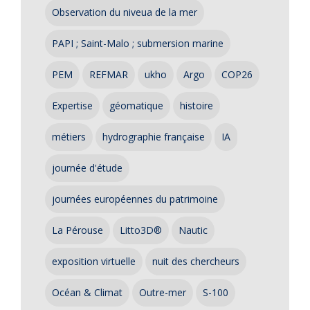
Observation du niveua de la mer
PAPI ; Saint-Malo ; submersion marine
PEM
REFMAR
ukho
Argo
COP26
Expertise
géomatique
histoire
métiers
hydrographie française
IA
journée d'étude
journées européennes du patrimoine
La Pérouse
Litto3D®
Nautic
exposition virtuelle
nuit des chercheurs
Océan & Climat
Outre-mer
S-100