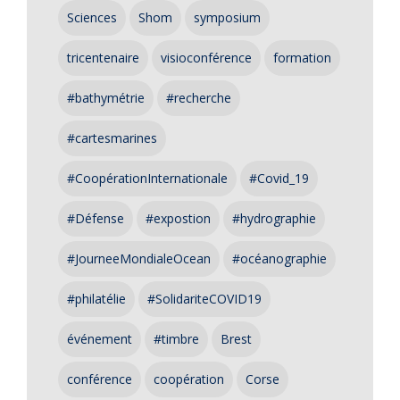
Sciences
Shom
symposium
tricentenaire
visioconférence
formation
#bathymétrie
#recherche
#cartesmarines
#CoopérationInternationale
#Covid_19
#Défense
#expostion
#hydrographie
#JourneeMondialeOcean
#océanographie
#philatélie
#SolidariteCOVID19
événement
#timbre
Brest
conférence
coopération
Corse