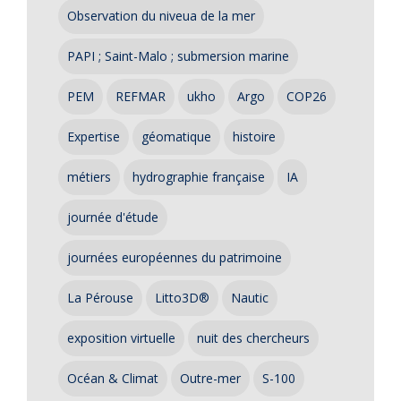
Observation du niveua de la mer
PAPI ; Saint-Malo ; submersion marine
PEM
REFMAR
ukho
Argo
COP26
Expertise
géomatique
histoire
métiers
hydrographie française
IA
journée d'étude
journées européennes du patrimoine
La Pérouse
Litto3D®
Nautic
exposition virtuelle
nuit des chercheurs
Océan & Climat
Outre-mer
S-100