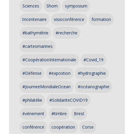
Sciences
Shom
symposium
tricentenaire
visioconférence
formation
#bathymétrie
#recherche
#cartesmarines
#CoopérationInternationale
#Covid_19
#Défense
#expostion
#hydrographie
#JourneeMondialeOcean
#océanographie
#philatélie
#SolidariteCOVID19
événement
#timbre
Brest
conférence
coopération
Corse