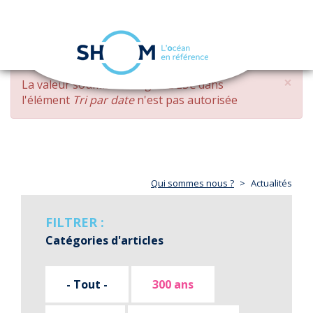
Panneau de gestion des cookies
Toggle
navigation
Aller
×
MESSAGE
La valeur soumise
changed DESC
dans
au
D'ERREUR
l'élément
Tri par date
n'est pas autorisée
contenu
principal
Qui sommes nous ?
Actualités
FILTRER :
Catégories d'articles
- Tout -
300 ans