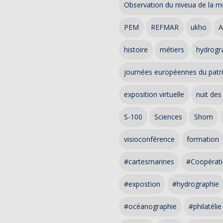
Observation du niveua de la m
PEM
REFMAR
ukho
A
histoire
métiers
hydrogra
journées européennes du patr
exposition virtuelle
nuit des
S-100
Sciences
Shom
visioconférence
formation
#cartesmarines
#Coopérati
#expostion
#hydrographie
#océanographie
#philatélie