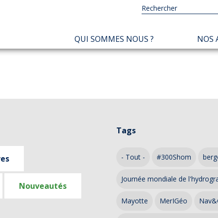
NAVIGATION
QUI SOMMES NOUS ?
NOS 
PRINCIPALE
Tags
- Tout -
#300Shom
berg
ves
Journée mondiale de l'hydrogr
Nouveautés
Mayotte
MerIGéo
Nav&