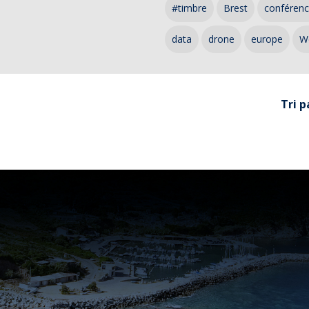
#timbre
Brest
conféren
data
drone
europe
W
Tri p