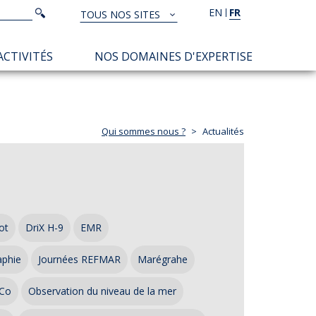
Rechercher
EN
FR
Rechercher
TOUS NOS SITES
TOUS
NOS
ACTIVITÉS
NOS DOMAINES D'EXPERTISE
SITES
Qui sommes nous ?
Actualités
ot
DriX H-9
EMR
aphie
Journées REFMAR
Marégrahe
Co
Observation du niveau de la mer