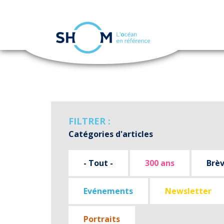
Panneau de gestion des cookies
Aller
au
contenu
principal
FILTRER :
Catégories d'articles
- Tout -
300 ans
Brè
Evénements
Newsletter
Portraits