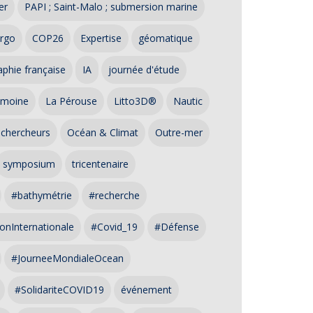
er
PAPI ; Saint-Malo ; submersion marine
rgo
COP26
Expertise
géomatique
phie française
IA
journée d'étude
imoine
La Pérouse
Litto3D®
Nautic
 chercheurs
Océan & Climat
Outre-mer
symposium
tricentenaire
#bathymétrie
#recherche
onInternationale
#Covid_19
#Défense
#JourneeMondialeOcean
#SolidariteCOVID19
événement