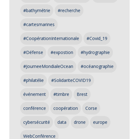
#bathymétrie
#recherche
#cartesmarines
#CoopérationInternationale
#Covid_19
#Défense
#expostion
#hydrographie
#JourneeMondialeOcean
#océanographie
#philatélie
#SolidariteCOVID19
événement
#timbre
Brest
conférence
coopération
Corse
cybersécurité
data
drone
europe
WebConférence