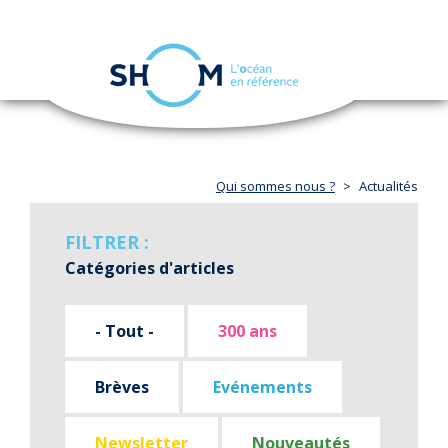
Panneau de gestion des cookies
Toggle
navigation
Aller
au
contenu
principal
Qui sommes nous ?
Actualités
FILTRER :
Catégories d'articles
- Tout -
300 ans
Brèves
Evénements
Newsletter
Nouveautés