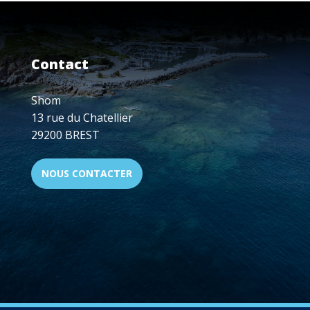
BILAN
DE
4
ANNÉES
Contact
DE
"DÉRISQUAGE"
DES
Shom
ZONES
13 rue du Chatellier
D'IMPLANTATION
29200 BREST
DES
PARCS
NOUS CONTACTER