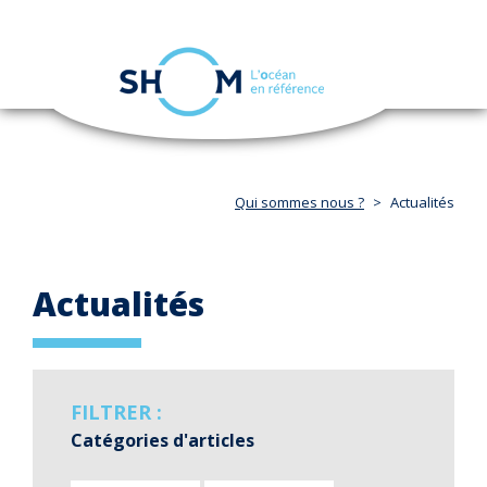
Panneau de gestion des cookies
Toggle
navigation
Aller
au
contenu
principal
Qui sommes nous ?
Actualités
Actualités
FILTRER :
Catégories d'articles