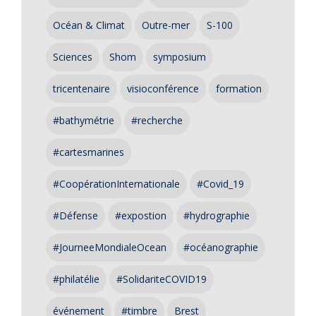
Océan & Climat
Outre-mer
S-100
Sciences
Shom
symposium
tricentenaire
visioconférence
formation
#bathymétrie
#recherche
#cartesmarines
#CoopérationInternationale
#Covid_19
#Défense
#expostion
#hydrographie
#JourneeMondialeOcean
#océanographie
#philatélie
#SolidariteCOVID19
événement
#timbre
Brest