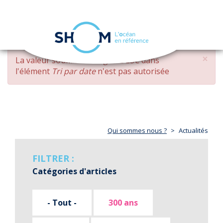
Panneau de gestion des cookies
Toggle
navigation
Aller
×
MESSAGE
La valeur soumise
changed DESC
dans
au
D'ERREUR
l'élément
Tri par date
n'est pas autorisée
contenu
principal
Qui sommes nous ?
Actualités
FILTRER :
Catégories d'articles
- Tout -
300 ans