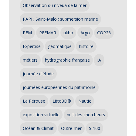
Observation du niveua de la mer
PAPI ; Saint-Malo ; submersion marine
PEM
REFMAR
ukho
Argo
COP26
Expertise
géomatique
histoire
métiers
hydrographie française
IA
journée d'étude
journées européennes du patrimoine
La Pérouse
Litto3D®
Nautic
exposition virtuelle
nuit des chercheurs
Océan & Climat
Outre-mer
S-100