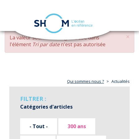
Panneau de gestion des cookies
Toggle
navigation
Aller
×
MESSAGE
La valeur soumise
changed DESC
dans
au
D'ERREUR
l'élément
Tri par date
n'est pas autorisée
contenu
principal
Qui sommes nous ?
Actualités
FILTRER :
Catégories d'articles
- Tout -
300 ans