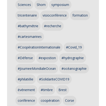
Sciences
Shom
symposium
tricentenaire
visioconférence
formation
#bathymétrie
#recherche
#cartesmarines
#CoopérationInternationale
#Covid_19
#Défense
#expostion
#hydrographie
#JourneeMondialeOcean
#océanographie
#philatélie
#SolidariteCOVID19
événement
#timbre
Brest
conférence
coopération
Corse