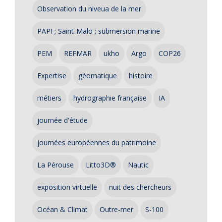
Observation du niveua de la mer
PAPI ; Saint-Malo ; submersion marine
PEM
REFMAR
ukho
Argo
COP26
Expertise
géomatique
histoire
métiers
hydrographie française
IA
journée d'étude
journées européennes du patrimoine
La Pérouse
Litto3D®
Nautic
exposition virtuelle
nuit des chercheurs
Océan & Climat
Outre-mer
S-100