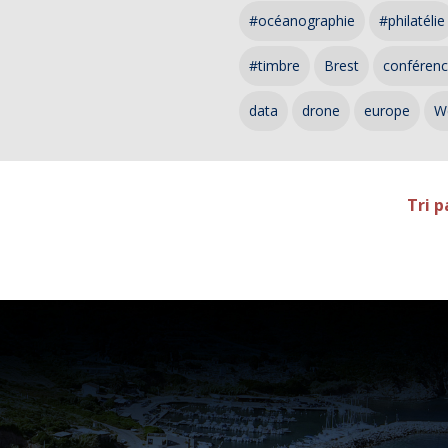
#océanographie
#philatélie
#timbre
Brest
conféren
data
drone
europe
W
Tri p