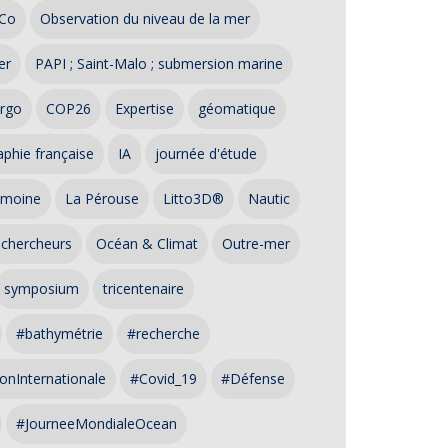
Co
Observation du niveau de la mer
er
PAPI ; Saint-Malo ; submersion marine
rgo
COP26
Expertise
géomatique
phie française
IA
journée d'étude
imoine
La Pérouse
Litto3D®
Nautic
 chercheurs
Océan & Climat
Outre-mer
symposium
tricentenaire
#bathymétrie
#recherche
onInternationale
#Covid_19
#Défense
#JourneeMondialeOcean