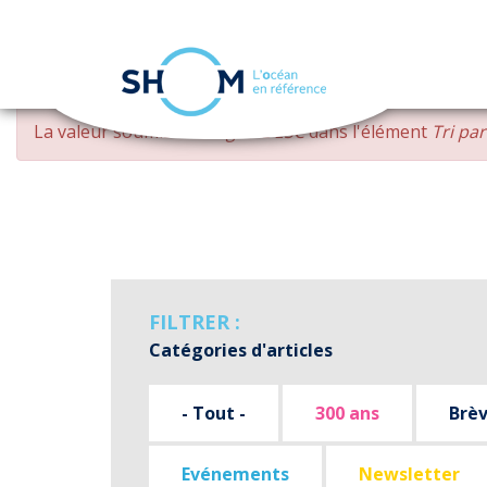
Panneau de gestion des cookies
Aller
MESSAGE
La valeur soumise
changed DESC
dans l'élément
Tri pa
au
D'ERREUR
contenu
principal
FILTRER :
Catégories d'articles
- Tout -
300 ans
Brè
Evénements
Newsletter