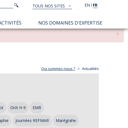
Rechercher
EN
FR
Rechercher
TOUS NOS SITES
TOUS
NOS
ACTIVITÉS
NOS DOMAINES D'EXPERTISE
SITES
×
Qui sommes nous ?
Actualités
ot
DriX H-9
EMR
aphie
Journées REFMAR
Marégrahe