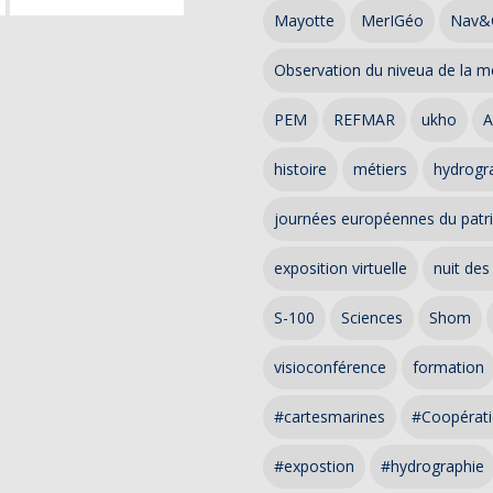
Mayotte
MerIGéo
Nav&
Observation du niveua de la m
PEM
REFMAR
ukho
A
histoire
métiers
hydrogra
journées européennes du patr
exposition virtuelle
nuit des
S-100
Sciences
Shom
visioconférence
formation
#cartesmarines
#Coopérati
#expostion
#hydrographie