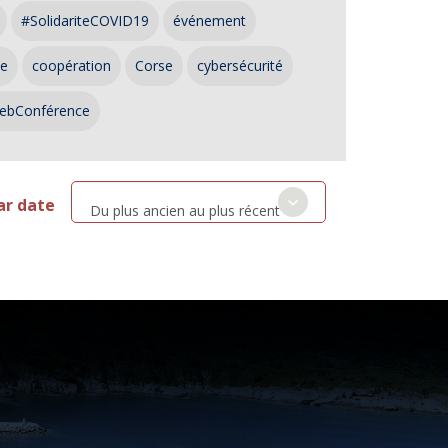
#SolidariteCOVID19
événement
ce
coopération
Corse
cybersécurité
ebConférence
ar date
Du plus ancien au plus récent