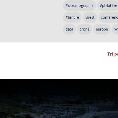
#océanographie
#philatélie
#timbre
Brest
conféren
data
drone
europe
W
Tri p