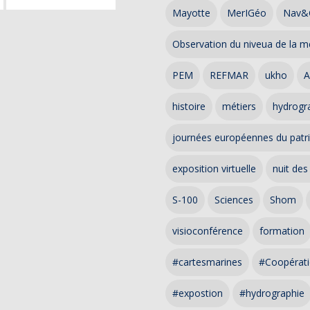
Mayotte
MerIGéo
Nav&
Observation du niveua de la m
PEM
REFMAR
ukho
A
histoire
métiers
hydrogra
journées européennes du patr
exposition virtuelle
nuit des
S-100
Sciences
Shom
visioconférence
formation
#cartesmarines
#Coopérati
#expostion
#hydrographie