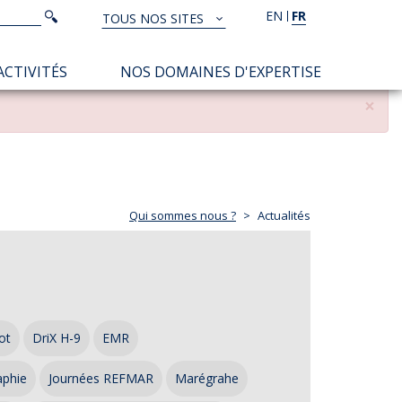
Rechercher
EN
FR
Rechercher
TOUS NOS SITES
TOUS
NOS
ACTIVITÉS
NOS DOMAINES D'EXPERTISE
SITES
×
Qui sommes nous ?
Actualités
ot
DriX H-9
EMR
aphie
Journées REFMAR
Marégrahe