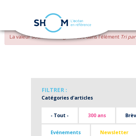
Panneau de gestion des cookies
Aller
MESSAGE
La valeur soumise
changed DESC
dans l'élément
Tri pa
au
D'ERREUR
contenu
principal
FILTRER :
Catégories d'articles
- Tout -
300 ans
Brè
Evénements
Newsletter