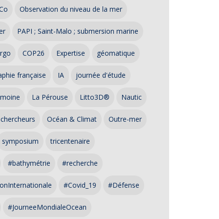
Co
Observation du niveau de la mer
er
PAPI ; Saint-Malo ; submersion marine
rgo
COP26
Expertise
géomatique
phie française
IA
journée d'étude
imoine
La Pérouse
Litto3D®
Nautic
 chercheurs
Océan & Climat
Outre-mer
symposium
tricentenaire
#bathymétrie
#recherche
onInternationale
#Covid_19
#Défense
#JourneeMondialeOcean