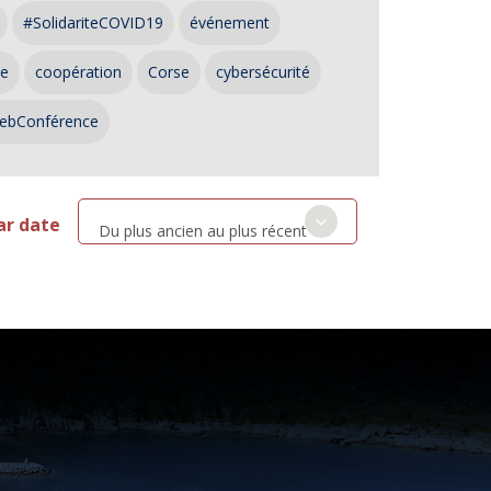
#SolidariteCOVID19
événement
ce
coopération
Corse
cybersécurité
ebConférence
ar date
Du plus ancien au plus récent