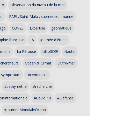
Co
Observation du niveau de la mer
er
PAPI ; Saint-Malo ; submersion marine
rgo
COP26
Expertise
géomatique
phie française
IA
journée d'étude
imoine
La Pérouse
Litto3D®
Nautic
 chercheurs
Océan & Climat
Outre-mer
symposium
tricentenaire
#bathymétrie
#recherche
onInternationale
#Covid_19
#Défense
#JourneeMondialeOcean