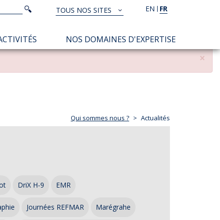
Rechercher
EN
FR
Rechercher
TOUS NOS SITES
TOUS
NOS
ACTIVITÉS
NOS DOMAINES D'EXPERTISE
SITES
×
Qui sommes nous ?
Actualités
ot
DriX H-9
EMR
aphie
Journées REFMAR
Marégrahe