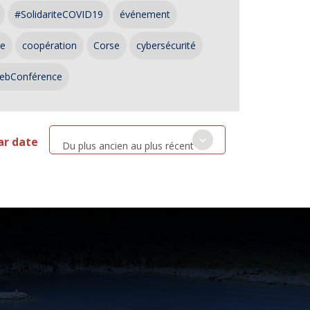
#SolidariteCOVID19
événement
ce
coopération
Corse
cybersécurité
ebConférence
ar date
Du plus ancien au plus récent