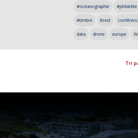
#océanographie
#philatélie
#timbre
Brest
conféren
data
drone
europe
W
Tri p