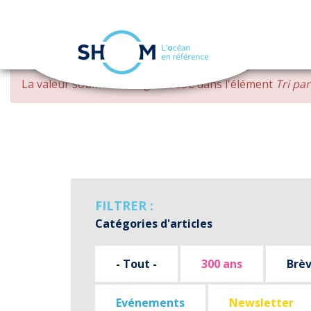
Panneau de gestion des cookies
Aller
MESSAGE
La valeur soumise
changed DESC
dans l'élément
Tri pa
au
D'ERREUR
contenu
principal
FILTRER :
Catégories d'articles
- Tout -
300 ans
Brè
Evénements
Newsletter