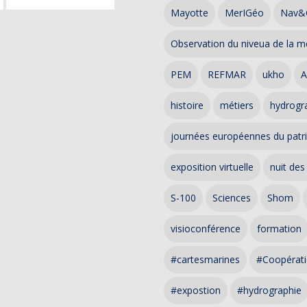
Mayotte
MerIGéo
Nav&
Observation du niveua de la m
PEM
REFMAR
ukho
A
histoire
métiers
hydrogra
journées européennes du patr
exposition virtuelle
nuit des
S-100
Sciences
Shom
visioconférence
formation
#cartesmarines
#Coopérati
#expostion
#hydrographie