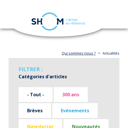
Panneau de gestion des cookies
Toggle
navigation
Aller
au
contenu
principal
Qui sommes nous ?
Actualités
FILTRER :
Catégories d'articles
- Tout -
300 ans
Brèves
Evénements
Newsletter
Nouveautés