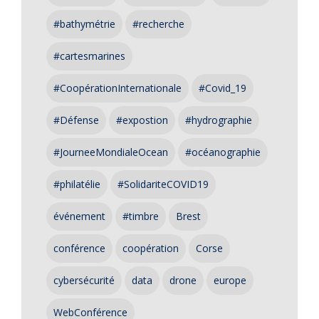
#bathymétrie
#recherche
#cartesmarines
#CoopérationInternationale
#Covid_19
#Défense
#expostion
#hydrographie
#JourneeMondialeOcean
#océanographie
#philatélie
#SolidariteCOVID19
événement
#timbre
Brest
conférence
coopération
Corse
cybersécurité
data
drone
europe
WebConférence