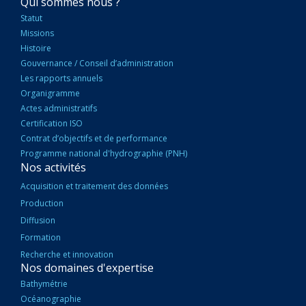
NAVIGATION
Qui sommes nous ?
PRINCIPALE
Statut
Missions
Histoire
Gouvernance / Conseil d’administration
Les rapports annuels
Organigramme
Actes administratifs
Certification ISO
Contrat d’objectifs et de performance
Programme national d'hydrographie (PNH)
Nos activités
Acquisition et traitement des données
Production
Diffusion
Formation
Recherche et innovation
Nos domaines d'expertise
Bathymétrie
Océanographie