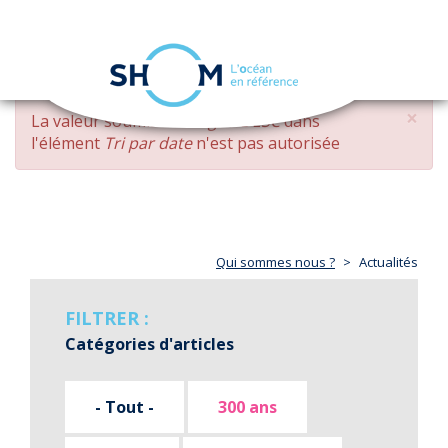
Panneau de gestion des cookies
Toggle
navigation
Aller
×
MESSAGE
La valeur soumise
changed DESC
dans
au
D'ERREUR
l'élément
Tri par date
n'est pas autorisée
contenu
principal
Qui sommes nous ?
Actualités
FILTRER :
Catégories d'articles
- Tout -
300 ans