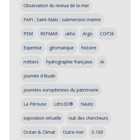
Observation du niveua de la mer
PAPI ; Saint-Malo ; submersion marine
PEM
REFMAR
ukho
Argo
COP26
Expertise
géomatique
histoire
métiers
hydrographie française
IA
journée d'étude
journées européennes du patrimoine
La Pérouse
Litto3D®
Nautic
exposition virtuelle
nuit des chercheurs
Océan & Climat
Outre-mer
S-100