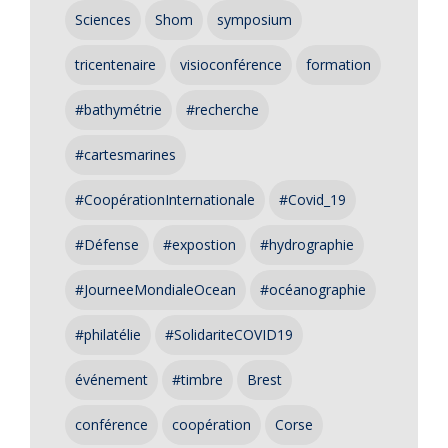
Sciences
Shom
symposium
tricentenaire
visioconférence
formation
#bathymétrie
#recherche
#cartesmarines
#CoopérationInternationale
#Covid_19
#Défense
#expostion
#hydrographie
#JourneeMondialeOcean
#océanographie
#philatélie
#SolidariteCOVID19
événement
#timbre
Brest
conférence
coopération
Corse