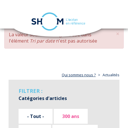
Panneau de gestion des cookies
Toggle
navigation
Aller
×
MESSAGE
La valeur soumise
changed DESC
dans
au
D'ERREUR
l'élément
Tri par date
n'est pas autorisée
contenu
principal
Qui sommes nous ?
Actualités
FILTRER :
Catégories d'articles
- Tout -
300 ans