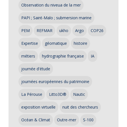
Observation du niveua de la mer
PAPI ; Saint-Malo ; submersion marine
PEM
REFMAR
ukho
Argo
COP26
Expertise
géomatique
histoire
métiers
hydrographie française
IA
journée d'étude
journées européennes du patrimoine
La Pérouse
Litto3D®
Nautic
exposition virtuelle
nuit des chercheurs
Océan & Climat
Outre-mer
S-100