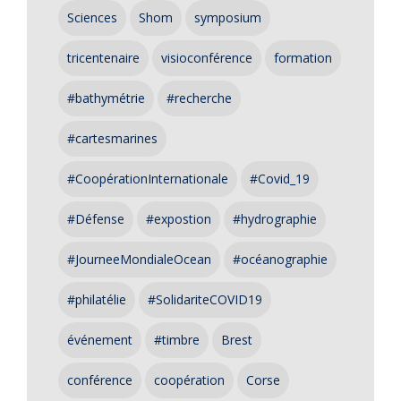
Sciences
Shom
symposium
tricentenaire
visioconférence
formation
#bathymétrie
#recherche
#cartesmarines
#CoopérationInternationale
#Covid_19
#Défense
#expostion
#hydrographie
#JourneeMondialeOcean
#océanographie
#philatélie
#SolidariteCOVID19
événement
#timbre
Brest
conférence
coopération
Corse