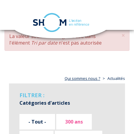
Panneau de gestion des cookies
Toggle
navigation
Aller
×
MESSAGE
La valeur soumise
changed DESC
dans
au
D'ERREUR
l'élément
Tri par date
n'est pas autorisée
contenu
principal
Qui sommes nous ?
Actualités
FILTRER :
Catégories d'articles
- Tout -
300 ans