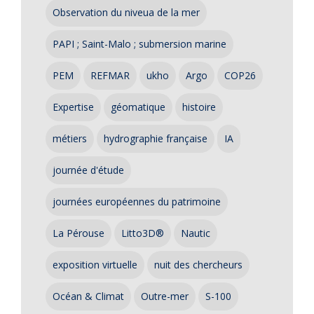
Observation du niveua de la mer
PAPI ; Saint-Malo ; submersion marine
PEM
REFMAR
ukho
Argo
COP26
Expertise
géomatique
histoire
métiers
hydrographie française
IA
journée d'étude
journées européennes du patrimoine
La Pérouse
Litto3D®
Nautic
exposition virtuelle
nuit des chercheurs
Océan & Climat
Outre-mer
S-100