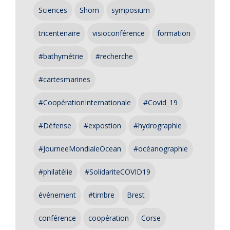
Sciences
Shom
symposium
tricentenaire
visioconférence
formation
#bathymétrie
#recherche
#cartesmarines
#CoopérationInternationale
#Covid_19
#Défense
#expostion
#hydrographie
#JourneeMondialeOcean
#océanographie
#philatélie
#SolidariteCOVID19
événement
#timbre
Brest
conférence
coopération
Corse