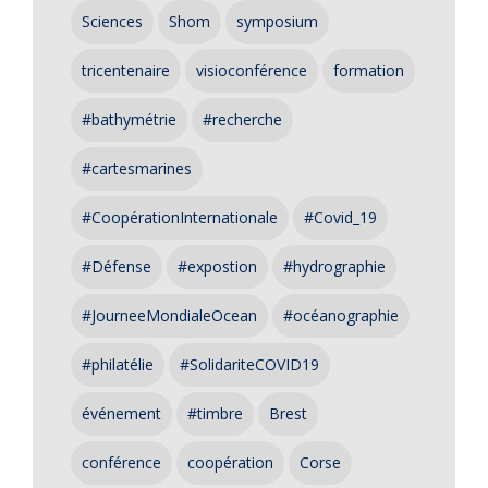
Sciences
Shom
symposium
tricentenaire
visioconférence
formation
#bathymétrie
#recherche
#cartesmarines
#CoopérationInternationale
#Covid_19
#Défense
#expostion
#hydrographie
#JourneeMondialeOcean
#océanographie
#philatélie
#SolidariteCOVID19
événement
#timbre
Brest
conférence
coopération
Corse