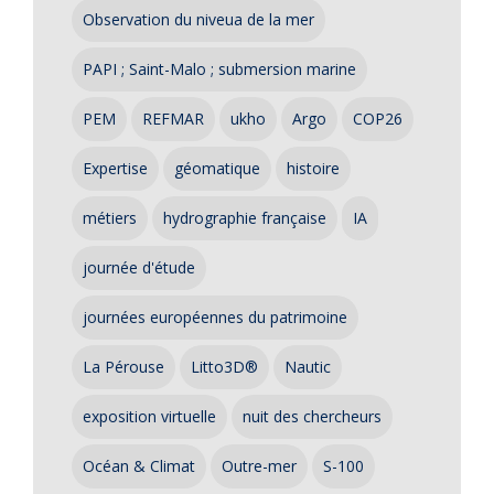
Observation du niveua de la mer
PAPI ; Saint-Malo ; submersion marine
PEM
REFMAR
ukho
Argo
COP26
Expertise
géomatique
histoire
métiers
hydrographie française
IA
journée d'étude
journées européennes du patrimoine
La Pérouse
Litto3D®
Nautic
exposition virtuelle
nuit des chercheurs
Océan & Climat
Outre-mer
S-100