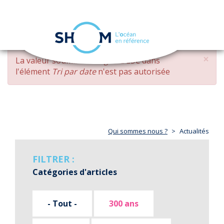
Panneau de gestion des cookies
Toggle
navigation
Aller
×
MESSAGE
La valeur soumise
changed DESC
dans
au
D'ERREUR
l'élément
Tri par date
n'est pas autorisée
contenu
principal
Qui sommes nous ?
Actualités
FILTRER :
Catégories d'articles
- Tout -
300 ans