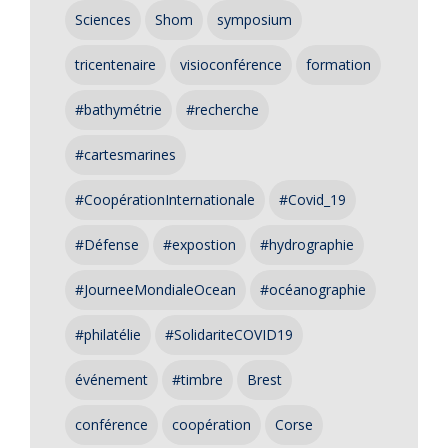
Sciences
Shom
symposium
tricentenaire
visioconférence
formation
#bathymétrie
#recherche
#cartesmarines
#CoopérationInternationale
#Covid_19
#Défense
#expostion
#hydrographie
#JourneeMondialeOcean
#océanographie
#philatélie
#SolidariteCOVID19
événement
#timbre
Brest
conférence
coopération
Corse