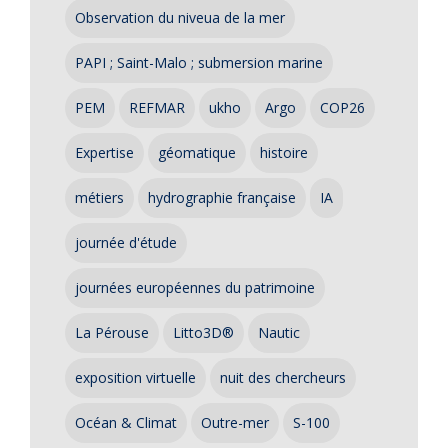
Observation du niveua de la mer
PAPI ; Saint-Malo ; submersion marine
PEM
REFMAR
ukho
Argo
COP26
Expertise
géomatique
histoire
métiers
hydrographie française
IA
journée d'étude
journées européennes du patrimoine
La Pérouse
Litto3D®
Nautic
exposition virtuelle
nuit des chercheurs
Océan & Climat
Outre-mer
S-100