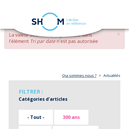
Panneau de gestion des cookies
Toggle
navigation
Aller
×
MESSAGE
La valeur soumise
changed DESC
dans
au
D'ERREUR
l'élément
Tri par date
n'est pas autorisée
contenu
principal
Qui sommes nous ?
Actualités
FILTRER :
Catégories d'articles
- Tout -
300 ans