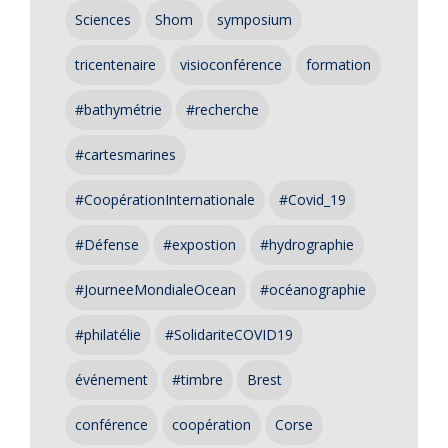
Sciences
Shom
symposium
tricentenaire
visioconférence
formation
#bathymétrie
#recherche
#cartesmarines
#CoopérationInternationale
#Covid_19
#Défense
#expostion
#hydrographie
#JourneeMondialeOcean
#océanographie
#philatélie
#SolidariteCOVID19
événement
#timbre
Brest
conférence
coopération
Corse