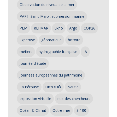
Observation du niveua de la mer
PAPI ; Saint-Malo ; submersion marine
PEM
REFMAR
ukho
Argo
COP26
Expertise
géomatique
histoire
métiers
hydrographie française
IA
journée d'étude
journées européennes du patrimoine
La Pérouse
Litto3D®
Nautic
exposition virtuelle
nuit des chercheurs
Océan & Climat
Outre-mer
S-100