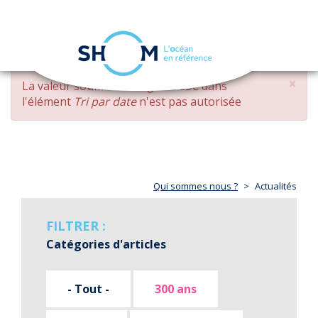
Panneau de gestion des cookies
Toggle
navigation
Aller
×
MESSAGE
La valeur soumise
changed DESC
dans
au
D'ERREUR
l'élément
Tri par date
n'est pas autorisée
contenu
principal
Qui sommes nous ?
Actualités
FILTRER :
Catégories d'articles
- Tout -
300 ans