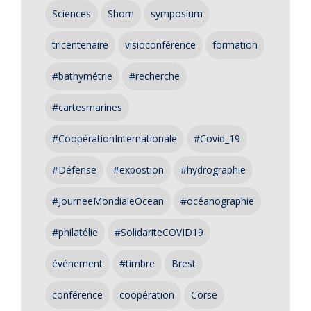
Sciences
Shom
symposium
tricentenaire
visioconférence
formation
#bathymétrie
#recherche
#cartesmarines
#CoopérationInternationale
#Covid_19
#Défense
#expostion
#hydrographie
#JourneeMondialeOcean
#océanographie
#philatélie
#SolidariteCOVID19
événement
#timbre
Brest
conférence
coopération
Corse