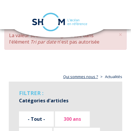
Panneau de gestion des cookies
Toggle
navigation
Aller
×
MESSAGE
La valeur soumise
changed DESC
dans
au
D'ERREUR
l'élément
Tri par date
n'est pas autorisée
contenu
principal
Qui sommes nous ?
Actualités
FILTRER :
Catégories d'articles
- Tout -
300 ans