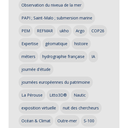
Observation du niveua de la mer
PAPI ; Saint-Malo ; submersion marine
PEM
REFMAR
ukho
Argo
COP26
Expertise
géomatique
histoire
métiers
hydrographie française
IA
journée d'étude
journées européennes du patrimoine
La Pérouse
Litto3D®
Nautic
exposition virtuelle
nuit des chercheurs
Océan & Climat
Outre-mer
S-100