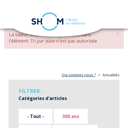
Panneau de gestion des cookies
Toggle
navigation
Aller
×
MESSAGE
La valeur soumise
changed DESC
dans
au
D'ERREUR
l'élément
Tri par date
n'est pas autorisée
contenu
principal
Qui sommes nous ?
Actualités
FILTRER :
Catégories d'articles
- Tout -
300 ans