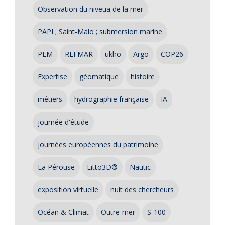
Observation du niveua de la mer
PAPI ; Saint-Malo ; submersion marine
PEM
REFMAR
ukho
Argo
COP26
Expertise
géomatique
histoire
métiers
hydrographie française
IA
journée d'étude
journées européennes du patrimoine
La Pérouse
Litto3D®
Nautic
exposition virtuelle
nuit des chercheurs
Océan & Climat
Outre-mer
S-100