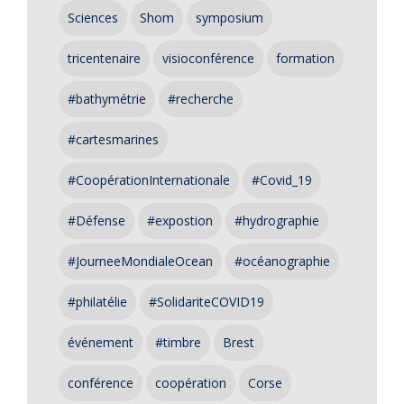
Sciences
Shom
symposium
tricentenaire
visioconférence
formation
#bathymétrie
#recherche
#cartesmarines
#CoopérationInternationale
#Covid_19
#Défense
#expostion
#hydrographie
#JourneeMondialeOcean
#océanographie
#philatélie
#SolidariteCOVID19
événement
#timbre
Brest
conférence
coopération
Corse