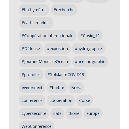
#bathymétrie
#recherche
#cartesmarines
#CoopérationInternationale
#Covid_19
#Défense
#expostion
#hydrographie
#JourneeMondialeOcean
#océanographie
#philatélie
#SolidariteCOVID19
événement
#timbre
Brest
conférence
coopération
Corse
cybersécurité
data
drone
europe
WebConférence