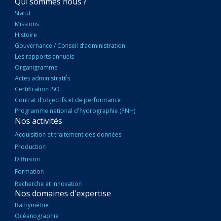
NAVIGATION
Qui sommes nous ?
PRINCIPALE
Statut
Missions
Histoire
Gouvernance / Conseil d’administration
Les rapports annuels
Organigramme
Actes administratifs
Certification ISO
Contrat d’objectifs et de performance
Programme national d'hydrographie (PNH)
Nos activités
Acquisition et traitement des données
Production
Diffusion
Formation
Recherche et innovation
Nos domaines d'expertise
Bathymétrie
Océanographie