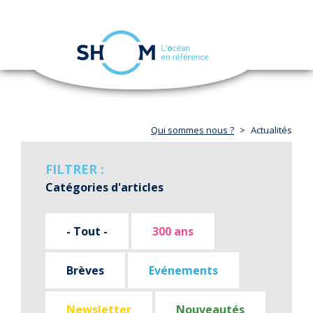
Panneau de gestion des cookies
Toggle
navigation
Aller
au
contenu
principal
Qui sommes nous ?
Actualités
FILTRER :
Catégories d'articles
- Tout -
300 ans
Brèves
Evénements
Newsletter
Nouveautés