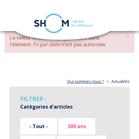
Panneau de gestion des cookies
Toggle
navigation
Aller
×
MESSAGE
La valeur soumise
changed DESC
dans
au
D'ERREUR
l'élément
Tri par date
n'est pas autorisée
contenu
principal
Qui sommes nous ?
Actualités
FILTRER :
Catégories d'articles
- Tout -
300 ans