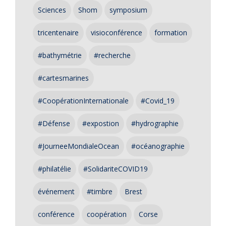
Sciences
Shom
symposium
tricentenaire
visioconférence
formation
#bathymétrie
#recherche
#cartesmarines
#CoopérationInternationale
#Covid_19
#Défense
#expostion
#hydrographie
#JourneeMondialeOcean
#océanographie
#philatélie
#SolidariteCOVID19
événement
#timbre
Brest
conférence
coopération
Corse