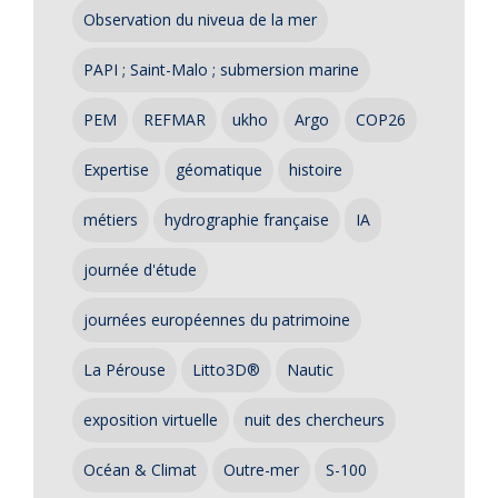
Observation du niveua de la mer
PAPI ; Saint-Malo ; submersion marine
PEM
REFMAR
ukho
Argo
COP26
Expertise
géomatique
histoire
métiers
hydrographie française
IA
journée d'étude
journées européennes du patrimoine
La Pérouse
Litto3D®
Nautic
exposition virtuelle
nuit des chercheurs
Océan & Climat
Outre-mer
S-100