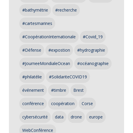
#bathymétrie
#recherche
#cartesmarines
#CoopérationInternationale
#Covid_19
#Défense
#expostion
#hydrographie
#JourneeMondialeOcean
#océanographie
#philatélie
#SolidariteCOVID19
événement
#timbre
Brest
conférence
coopération
Corse
cybersécurité
data
drone
europe
WebConférence