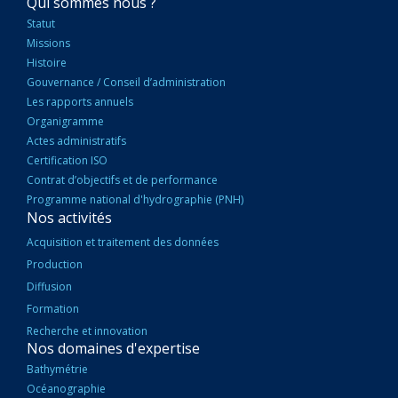
NAVIGATION
Qui sommes nous ?
PRINCIPALE
Statut
Missions
Histoire
Gouvernance / Conseil d’administration
Les rapports annuels
Organigramme
Actes administratifs
Certification ISO
Contrat d’objectifs et de performance
Programme national d'hydrographie (PNH)
Nos activités
Acquisition et traitement des données
Production
Diffusion
Formation
Recherche et innovation
Nos domaines d'expertise
Bathymétrie
Océanographie