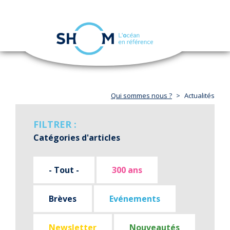
Panneau de gestion des cookies
Toggle
navigation
Aller
au
contenu
principal
Qui sommes nous ?
Actualités
FILTRER :
Catégories d'articles
- Tout -
300 ans
Brèves
Evénements
Newsletter
Nouveautés