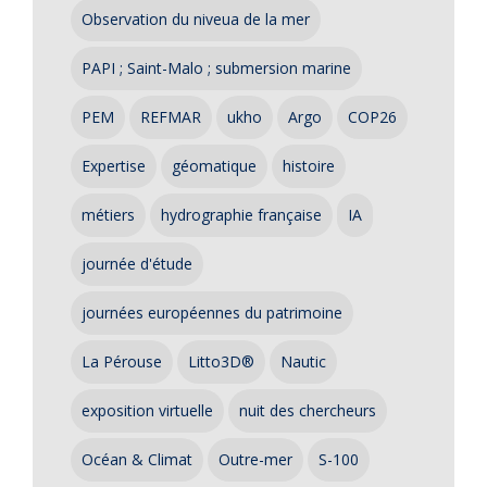
Observation du niveua de la mer
PAPI ; Saint-Malo ; submersion marine
PEM
REFMAR
ukho
Argo
COP26
Expertise
géomatique
histoire
métiers
hydrographie française
IA
journée d'étude
journées européennes du patrimoine
La Pérouse
Litto3D®
Nautic
exposition virtuelle
nuit des chercheurs
Océan & Climat
Outre-mer
S-100