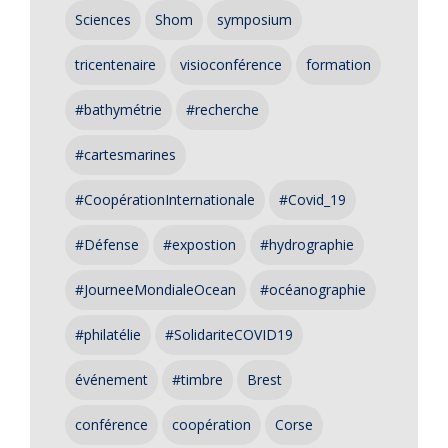
Sciences
Shom
symposium
tricentenaire
visioconférence
formation
#bathymétrie
#recherche
#cartesmarines
#CoopérationInternationale
#Covid_19
#Défense
#expostion
#hydrographie
#JourneeMondialeOcean
#océanographie
#philatélie
#SolidariteCOVID19
événement
#timbre
Brest
conférence
coopération
Corse