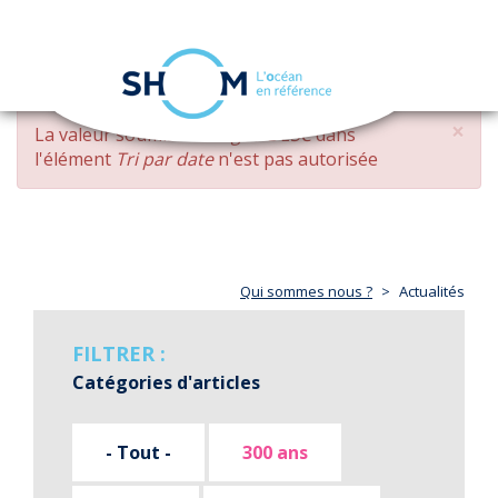
Panneau de gestion des cookies
Toggle
navigation
Aller
×
MESSAGE
La valeur soumise
changed DESC
dans
au
D'ERREUR
l'élément
Tri par date
n'est pas autorisée
contenu
principal
Qui sommes nous ?
Actualités
FILTRER :
Catégories d'articles
- Tout -
300 ans