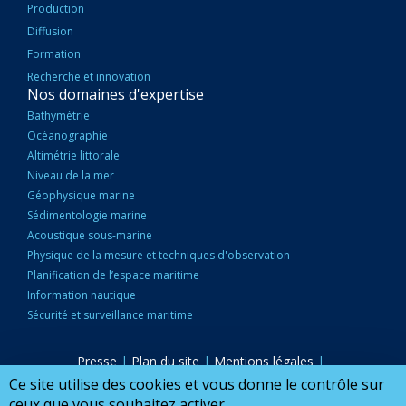
Production
Diffusion
Formation
Recherche et innovation
Nos domaines d'expertise
Bathymétrie
Océanographie
Altimétrie littorale
Niveau de la mer
Géophysique marine
Sédimentologie marine
Acoustique sous-marine
Physique de la mesure et techniques d'observation
Planification de l’espace maritime
Information nautique
Sécurité et surveillance maritime
Presse
|
Plan du site
|
Mentions légales
|
PIED
Accessibilité : partiellement conforme
|
Marchés publics
|
Ce site utilise des cookies et vous donne le contrôle sur
DE
Nous Contacter
|
Configurer mes cookies
ceux que vous souhaitez activer