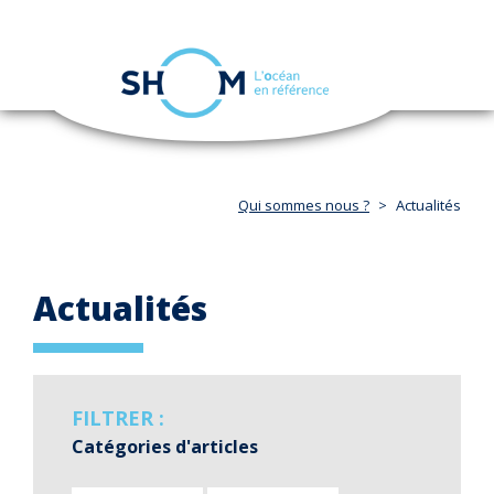
Panneau de gestion des cookies
Toggle
navigation
Aller
au
contenu
principal
Qui sommes nous ?
Actualités
Actualités
FILTRER :
Catégories d'articles