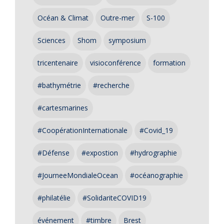
Océan & Climat
Outre-mer
S-100
Sciences
Shom
symposium
tricentenaire
visioconférence
formation
#bathymétrie
#recherche
#cartesmarines
#CoopérationInternationale
#Covid_19
#Défense
#expostion
#hydrographie
#JourneeMondialeOcean
#océanographie
#philatélie
#SolidariteCOVID19
événement
#timbre
Brest