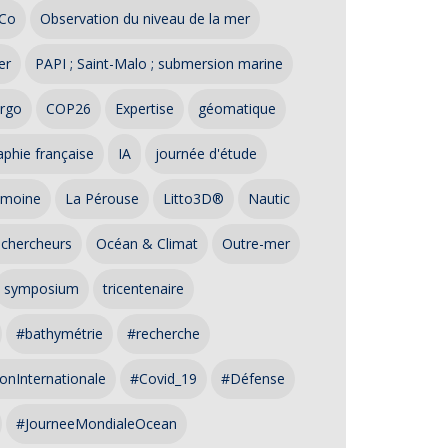
Co
Observation du niveau de la mer
er
PAPI ; Saint-Malo ; submersion marine
rgo
COP26
Expertise
géomatique
phie française
IA
journée d'étude
imoine
La Pérouse
Litto3D®
Nautic
 chercheurs
Océan & Climat
Outre-mer
symposium
tricentenaire
#bathymétrie
#recherche
onInternationale
#Covid_19
#Défense
#JourneeMondialeOcean