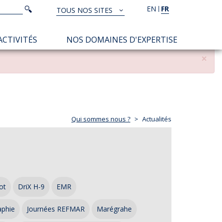
Rechercher
EN
FR
Rechercher
TOUS NOS SITES
TOUS
NOS
ACTIVITÉS
NOS DOMAINES D'EXPERTISE
SITES
×
Qui sommes nous ?
Actualités
ot
DriX H-9
EMR
aphie
Journées REFMAR
Marégrahe