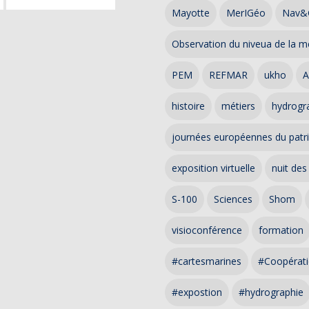
Mayotte
MerIGéo
Nav&
Observation du niveua de la m
PEM
REFMAR
ukho
A
histoire
métiers
hydrogra
journées européennes du patr
exposition virtuelle
nuit des
S-100
Sciences
Shom
visioconférence
formation
#cartesmarines
#Coopérati
#expostion
#hydrographie