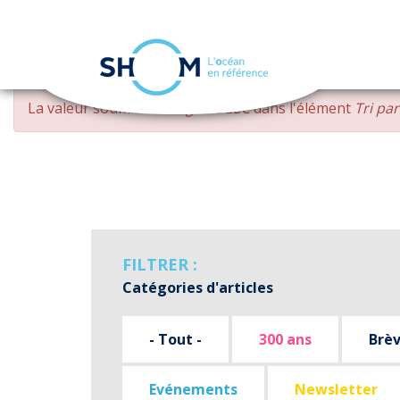
Panneau de gestion des cookies
Aller
MESSAGE
La valeur soumise
changed DESC
dans l'élément
Tri pa
au
D'ERREUR
contenu
principal
FILTRER :
Catégories d'articles
- Tout -
300 ans
Brè
Evénements
Newsletter