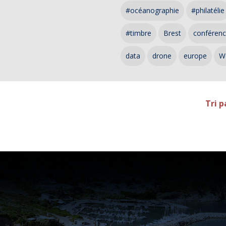
#océanographie
#philatélie
#timbre
Brest
conféren
data
drone
europe
W
Tri p