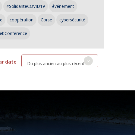
#SolidariteCOVID19
événement
ce
coopération
Corse
cybersécurité
ebConférence
ar date
Du plus ancien au plus récent