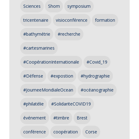
Sciences
Shom
symposium
tricentenaire
visioconférence
formation
#bathymétrie
#recherche
#cartesmarines
#CoopérationInternationale
#Covid_19
#Défense
#expostion
#hydrographie
#JourneeMondialeOcean
#océanographie
#philatélie
#SolidariteCOVID19
événement
#timbre
Brest
conférence
coopération
Corse