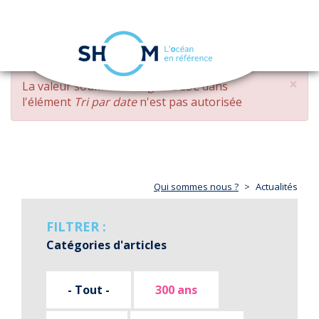
Panneau de gestion des cookies
Toggle
navigation
Aller
×
MESSAGE
La valeur soumise
changed DESC
dans
au
D'ERREUR
l'élément
Tri par date
n'est pas autorisée
contenu
principal
Qui sommes nous ?
Actualités
FILTRER :
Catégories d'articles
- Tout -
300 ans