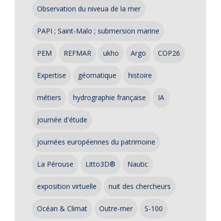
Observation du niveua de la mer
PAPI ; Saint-Malo ; submersion marine
PEM
REFMAR
ukho
Argo
COP26
Expertise
géomatique
histoire
métiers
hydrographie française
IA
journée d'étude
journées européennes du patrimoine
La Pérouse
Litto3D®
Nautic
exposition virtuelle
nuit des chercheurs
Océan & Climat
Outre-mer
S-100