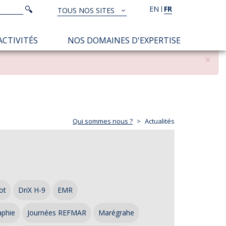
Rechercher
EN
FR
Rechercher
TOUS NOS SITES
TOUS
NOS
ACTIVITÉS
NOS DOMAINES D'EXPERTISE
SITES
×
Qui sommes nous ?
Actualités
ot
DriX H-9
EMR
aphie
Journées REFMAR
Marégrahe