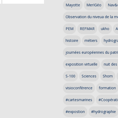
Mayotte
MerIGéo
Nav&
Observation du niveua de la m
PEM
REFMAR
ukho
A
histoire
métiers
hydrogra
journées européennes du patr
exposition virtuelle
nuit des
S-100
Sciences
Shom
visioconférence
formation
#cartesmarines
#Coopérati
#expostion
#hydrographie