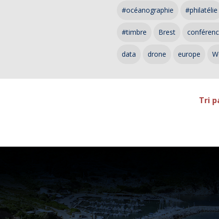
#océanographie
#philatélie
#timbre
Brest
conféren
data
drone
europe
W
Tri p