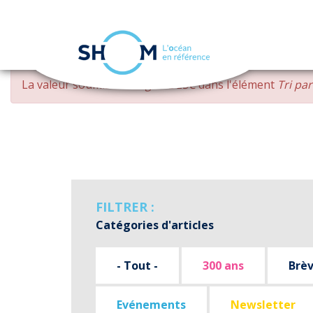
Panneau de gestion des cookies
Aller
MESSAGE
La valeur soumise
changed DESC
dans l'élément
Tri pa
au
D'ERREUR
contenu
principal
FILTRER :
Catégories d'articles
- Tout -
300 ans
Brè
Evénements
Newsletter