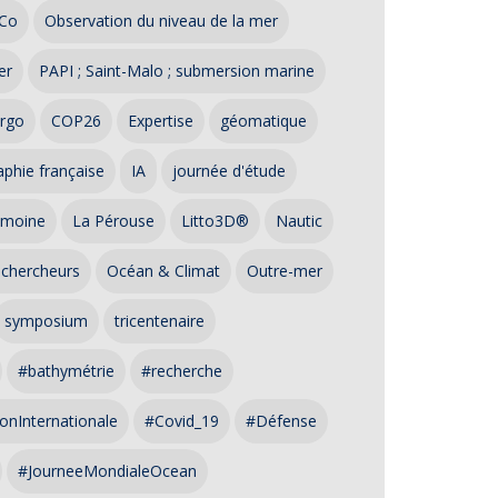
Co
Observation du niveau de la mer
er
PAPI ; Saint-Malo ; submersion marine
rgo
COP26
Expertise
géomatique
phie française
IA
journée d'étude
imoine
La Pérouse
Litto3D®
Nautic
 chercheurs
Océan & Climat
Outre-mer
symposium
tricentenaire
#bathymétrie
#recherche
onInternationale
#Covid_19
#Défense
#JourneeMondialeOcean