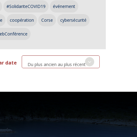
#SolidariteCOVID19
événement
ce
coopération
Corse
cybersécurité
ebConférence
ar date
Du plus ancien au plus récent