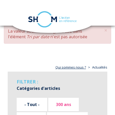
Panneau de gestion des cookies
Toggle
navigation
Aller
×
MESSAGE
La valeur soumise
changed DESC
dans
au
D'ERREUR
l'élément
Tri par date
n'est pas autorisée
contenu
principal
Qui sommes nous ?
Actualités
FILTRER :
Catégories d'articles
- Tout -
300 ans