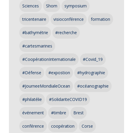
Sciences
Shom
symposium
tricentenaire
visioconférence
formation
#bathymétrie
#recherche
#cartesmarines
#CoopérationInternationale
#Covid_19
#Défense
#expostion
#hydrographie
#JourneeMondialeOcean
#océanographie
#philatélie
#SolidariteCOVID19
événement
#timbre
Brest
conférence
coopération
Corse