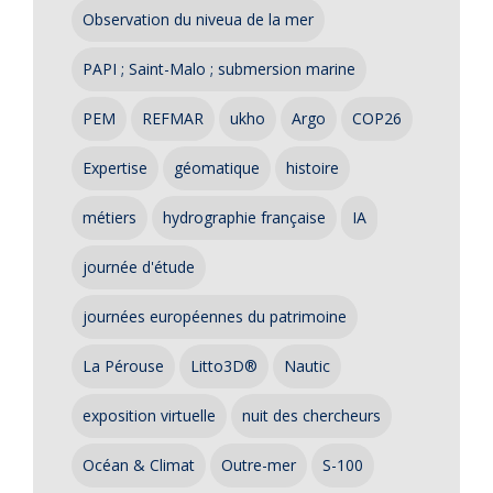
Observation du niveua de la mer
PAPI ; Saint-Malo ; submersion marine
PEM
REFMAR
ukho
Argo
COP26
Expertise
géomatique
histoire
métiers
hydrographie française
IA
journée d'étude
journées européennes du patrimoine
La Pérouse
Litto3D®
Nautic
exposition virtuelle
nuit des chercheurs
Océan & Climat
Outre-mer
S-100