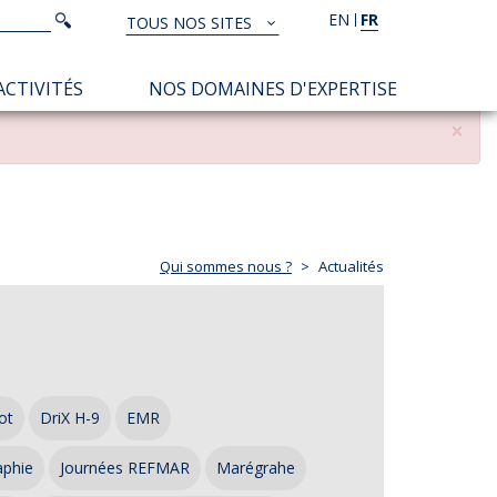
Rechercher
EN
FR
Rechercher
TOUS NOS SITES
TOUS
NOS
ACTIVITÉS
NOS DOMAINES D'EXPERTISE
SITES
×
Qui sommes nous ?
Actualités
ot
DriX H-9
EMR
aphie
Journées REFMAR
Marégrahe