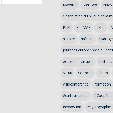
Mayotte
MerIGéo
Nav&
Observation du niveua de la m
PEM
REFMAR
ukho
A
histoire
métiers
hydrogra
journées européennes du patr
exposition virtuelle
nuit des
S-100
Sciences
Shom
visioconférence
formation
#cartesmarines
#Coopérati
#expostion
#hydrographie