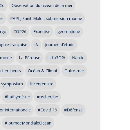
Co
Observation du niveau de la mer
er
PAPI ; Saint-Malo ; submersion marine
rgo
COP26
Expertise
géomatique
phie française
IA
journée d'étude
imoine
La Pérouse
Litto3D®
Nautic
 chercheurs
Océan & Climat
Outre-mer
symposium
tricentenaire
#bathymétrie
#recherche
onInternationale
#Covid_19
#Défense
#JourneeMondialeOcean