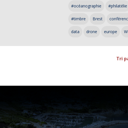
#océanographie
#philatélie
#timbre
Brest
conféren
data
drone
europe
W
Tri p