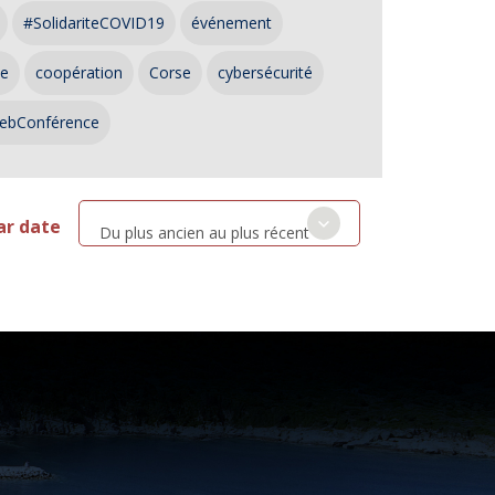
#SolidariteCOVID19
événement
ce
coopération
Corse
cybersécurité
ebConférence
ar date
Du plus ancien au plus récent