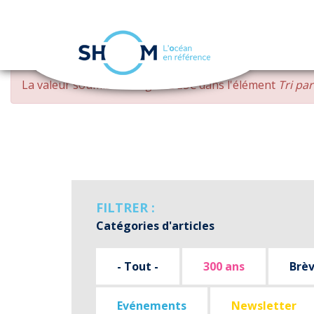
Panneau de gestion des cookies
Aller
MESSAGE
La valeur soumise
changed DESC
dans l'élément
Tri pa
au
D'ERREUR
contenu
principal
FILTRER :
Catégories d'articles
- Tout -
300 ans
Brè
Evénements
Newsletter