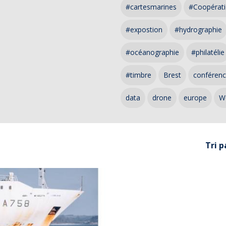
#cartesmarines
#Coopérati
#expostion
#hydrographie
#océanographie
#philatélie
#timbre
Brest
conféren
data
drone
europe
W
Tri p