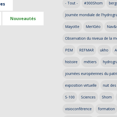
- Tout -
#300Shom
berg
ves
Journée mondiale de l'hydrogr
Nouveautés
Mayotte
MerIGéo
Nav&
Observation du niveua de la m
PEM
REFMAR
ukho
A
histoire
métiers
hydrogra
journées européennes du patr
exposition virtuelle
nuit des
S-100
Sciences
Shom
visioconférence
formation