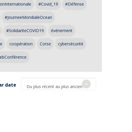
onInternationale
#Covid_19
#Défense
#JourneeMondialeOcean
#SolidariteCOVID19
événement
ce
coopération
Corse
cybersécurité
ebConférence
ar date
Du plus récent au plus ancien