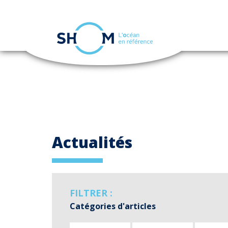
Panneau de gestion des cookies
Aller
au
contenu
principal
Actualités
FILTRER :
Catégories d'articles