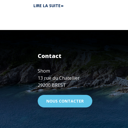
DE
LIRE LA SUITE
LE
SHOM
ET
LA
MARINE
NATIONALE
EXPÉRIMENTENT
UN
Contact
DRONE
DE
SURFACE
Shom
HYDROGRAPHIQUE
13 rue du Chatellier
DANS
29200 BREST
LE
CADRE
D'UN
NOUS CONTACTER
PROGRAMME
D'ARMEMENT
DE
LA
DGA