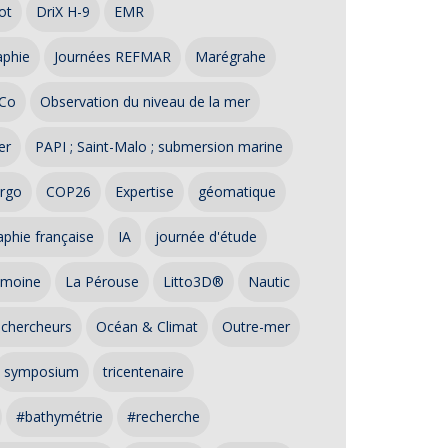
ot
DriX H-9
EMR
aphie
Journées REFMAR
Marégrahe
Co
Observation du niveau de la mer
er
PAPI ; Saint-Malo ; submersion marine
rgo
COP26
Expertise
géomatique
phie française
IA
journée d'étude
imoine
La Pérouse
Litto3D®
Nautic
 chercheurs
Océan & Climat
Outre-mer
symposium
tricentenaire
#bathymétrie
#recherche