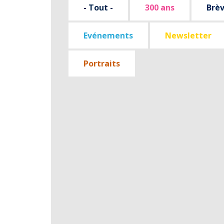
- Tout -
300 ans
Brè
Evénements
Newsletter
Portraits