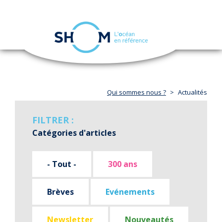
Panneau de gestion des cookies
Toggle
navigation
Aller
au
contenu
principal
Qui sommes nous ?
Actualités
FILTRER :
Catégories d'articles
- Tout -
300 ans
Brèves
Evénements
Newsletter
Nouveautés