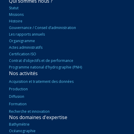
NAVIGATION
Qui sommes nous ?
PRINCIPALE
Statut
Missions
Histoire
Gouvernance / Conseil d’administration
Les rapports annuels
Organigramme
Actes administratifs
Certification ISO
Contrat d’objectifs et de performance
Programme national d'hydrographie (PNH)
Nos activités
Acquisition et traitement des données
Production
Diffusion
Formation
Recherche et innovation
Nos domaines d'expertise
Bathymétrie
Océanographie