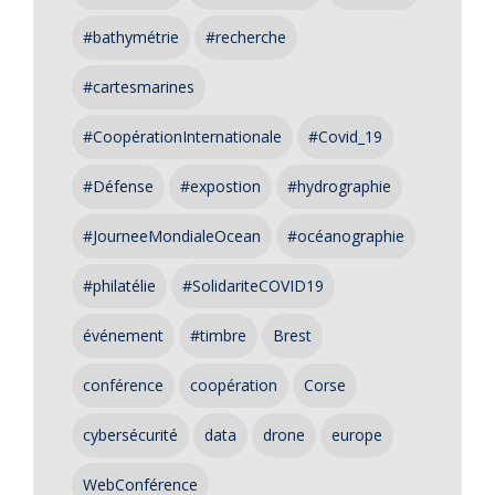
#bathymétrie
#recherche
#cartesmarines
#CoopérationInternationale
#Covid_19
#Défense
#expostion
#hydrographie
#JourneeMondialeOcean
#océanographie
#philatélie
#SolidariteCOVID19
événement
#timbre
Brest
conférence
coopération
Corse
cybersécurité
data
drone
europe
WebConférence