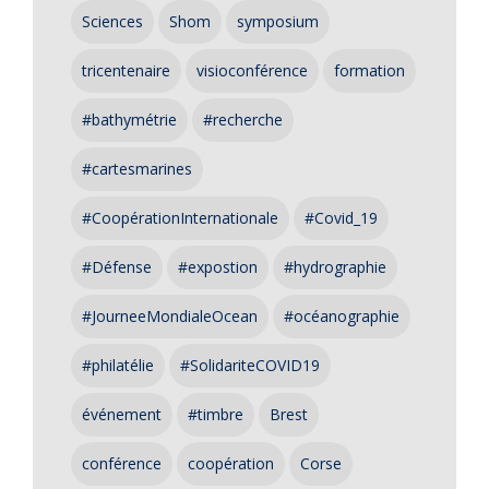
Sciences
Shom
symposium
tricentenaire
visioconférence
formation
#bathymétrie
#recherche
#cartesmarines
#CoopérationInternationale
#Covid_19
#Défense
#expostion
#hydrographie
#JourneeMondialeOcean
#océanographie
#philatélie
#SolidariteCOVID19
événement
#timbre
Brest
conférence
coopération
Corse