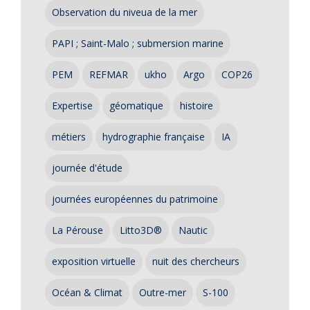
Observation du niveua de la mer
PAPI ; Saint-Malo ; submersion marine
PEM
REFMAR
ukho
Argo
COP26
Expertise
géomatique
histoire
métiers
hydrographie française
IA
journée d'étude
journées européennes du patrimoine
La Pérouse
Litto3D®
Nautic
exposition virtuelle
nuit des chercheurs
Océan & Climat
Outre-mer
S-100