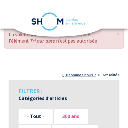
Panneau de gestion des cookies
Toggle
navigation
Aller
×
MESSAGE
La valeur soumise
changed DESC
dans
au
D'ERREUR
l'élément
Tri par date
n'est pas autorisée
contenu
principal
Qui sommes nous ?
Actualités
FILTRER :
Catégories d'articles
- Tout -
300 ans