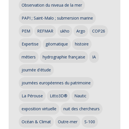
Observation du niveua de la mer
PAPI ; Saint-Malo ; submersion marine
PEM
REFMAR
ukho
Argo
COP26
Expertise
géomatique
histoire
métiers
hydrographie française
IA
journée d'étude
journées européennes du patrimoine
La Pérouse
Litto3D®
Nautic
exposition virtuelle
nuit des chercheurs
Océan & Climat
Outre-mer
S-100