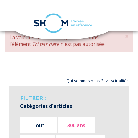
Panneau de gestion des cookies
Toggle
navigation
Aller
×
MESSAGE
La valeur soumise
changed DESC
dans
au
D'ERREUR
l'élément
Tri par date
n'est pas autorisée
contenu
principal
Qui sommes nous ?
Actualités
FILTRER :
Catégories d'articles
- Tout -
300 ans