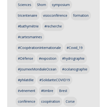
Sciences
Shom
symposium
tricentenaire
visioconférence
formation
#bathymétrie
#recherche
#cartesmarines
#CoopérationInternationale
#Covid_19
#Défense
#expostion
#hydrographie
#JourneeMondialeOcean
#océanographie
#philatélie
#SolidariteCOVID19
événement
#timbre
Brest
conférence
coopération
Corse