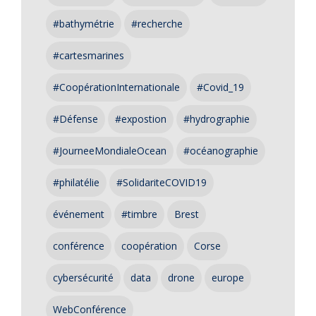
#bathymétrie
#recherche
#cartesmarines
#CoopérationInternationale
#Covid_19
#Défense
#expostion
#hydrographie
#JourneeMondialeOcean
#océanographie
#philatélie
#SolidariteCOVID19
événement
#timbre
Brest
conférence
coopération
Corse
cybersécurité
data
drone
europe
WebConférence