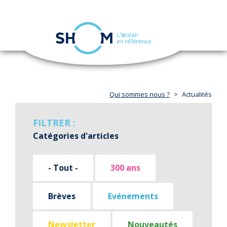
Panneau de gestion des cookies
Toggle
navigation
Aller
au
contenu
principal
Qui sommes nous ?
Actualités
FILTRER :
Catégories d'articles
- Tout -
300 ans
Brèves
Evénements
Newsletter
Nouveautés