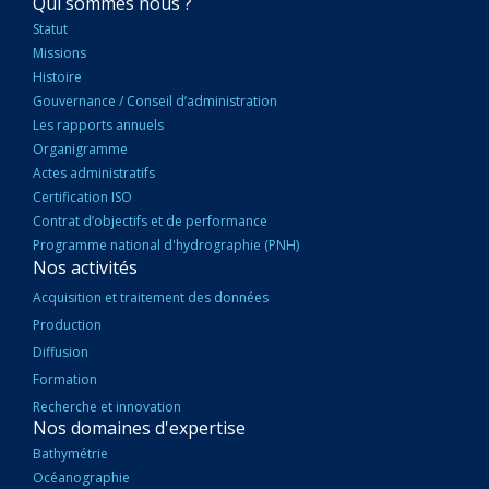
NAVIGATION
Qui sommes nous ?
PRINCIPALE
Statut
Missions
Histoire
Gouvernance / Conseil d’administration
Les rapports annuels
Organigramme
Actes administratifs
Certification ISO
Contrat d’objectifs et de performance
Programme national d'hydrographie (PNH)
Nos activités
Acquisition et traitement des données
Production
Diffusion
Formation
Recherche et innovation
Nos domaines d'expertise
Bathymétrie
Océanographie