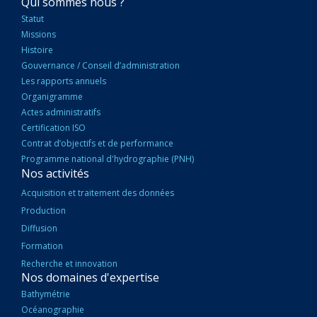
NAVIGATION
Qui sommes nous ?
PRINCIPALE
Statut
Missions
Histoire
Gouvernance / Conseil d’administration
Les rapports annuels
Organigramme
Actes administratifs
Certification ISO
Contrat d’objectifs et de performance
Programme national d'hydrographie (PNH)
Nos activités
Acquisition et traitement des données
Production
Diffusion
Formation
Recherche et innovation
Nos domaines d'expertise
Bathymétrie
Océanographie