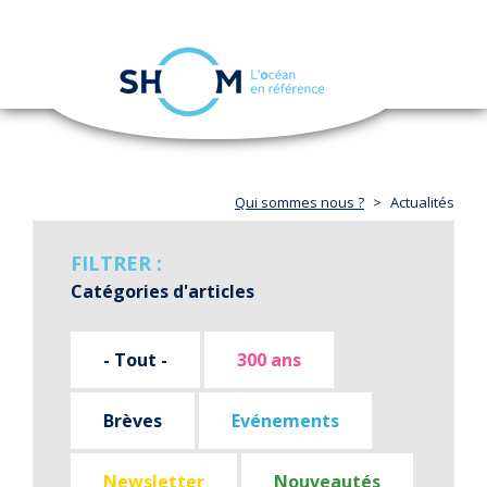
Panneau de gestion des cookies
Toggle
navigation
Aller
au
contenu
principal
Qui sommes nous ?
Actualités
FILTRER :
Catégories d'articles
- Tout -
300 ans
Brèves
Evénements
Newsletter
Nouveautés