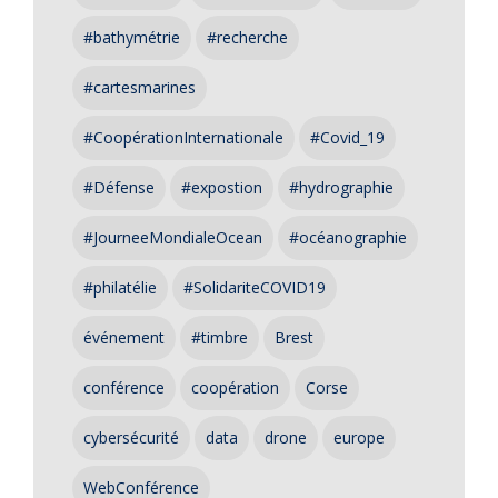
#bathymétrie
#recherche
#cartesmarines
#CoopérationInternationale
#Covid_19
#Défense
#expostion
#hydrographie
#JourneeMondialeOcean
#océanographie
#philatélie
#SolidariteCOVID19
événement
#timbre
Brest
conférence
coopération
Corse
cybersécurité
data
drone
europe
WebConférence