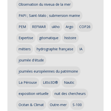
Observation du niveua de la mer
PAPI ; Saint-Malo ; submersion marine
PEM
REFMAR
ukho
Argo
COP26
Expertise
géomatique
histoire
métiers
hydrographie française
IA
journée d'étude
journées européennes du patrimoine
La Pérouse
Litto3D®
Nautic
exposition virtuelle
nuit des chercheurs
Océan & Climat
Outre-mer
S-100