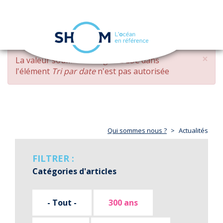
Panneau de gestion des cookies
Toggle
navigation
Aller
×
MESSAGE
La valeur soumise
changed DESC
dans
au
D'ERREUR
l'élément
Tri par date
n'est pas autorisée
contenu
principal
Qui sommes nous ?
Actualités
FILTRER :
Catégories d'articles
- Tout -
300 ans