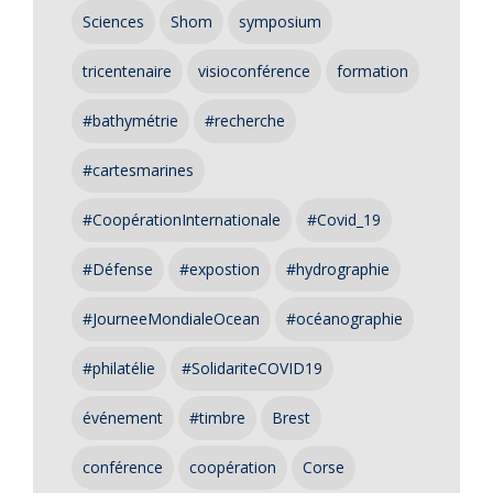
Sciences
Shom
symposium
tricentenaire
visioconférence
formation
#bathymétrie
#recherche
#cartesmarines
#CoopérationInternationale
#Covid_19
#Défense
#expostion
#hydrographie
#JourneeMondialeOcean
#océanographie
#philatélie
#SolidariteCOVID19
événement
#timbre
Brest
conférence
coopération
Corse