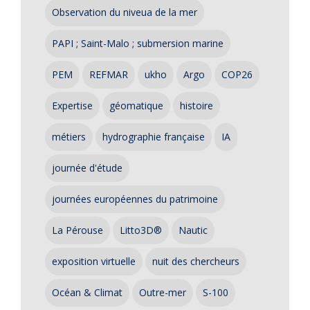
Observation du niveua de la mer
PAPI ; Saint-Malo ; submersion marine
PEM
REFMAR
ukho
Argo
COP26
Expertise
géomatique
histoire
métiers
hydrographie française
IA
journée d'étude
journées européennes du patrimoine
La Pérouse
Litto3D®
Nautic
exposition virtuelle
nuit des chercheurs
Océan & Climat
Outre-mer
S-100