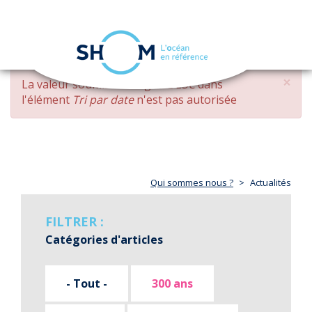
Panneau de gestion des cookies
Toggle
navigation
Aller
×
MESSAGE
La valeur soumise
changed DESC
dans
au
D'ERREUR
l'élément
Tri par date
n'est pas autorisée
contenu
principal
Qui sommes nous ?
Actualités
FILTRER :
Catégories d'articles
- Tout -
300 ans