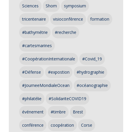
Sciences
Shom
symposium
tricentenaire
visioconférence
formation
#bathymétrie
#recherche
#cartesmarines
#CoopérationInternationale
#Covid_19
#Défense
#expostion
#hydrographie
#JourneeMondialeOcean
#océanographie
#philatélie
#SolidariteCOVID19
événement
#timbre
Brest
conférence
coopération
Corse