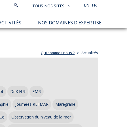
Rechercher
EN
FR
Rechercher
TOUS NOS SITES
TOUS
NOS
ACTIVITÉS
NOS DOMAINES D'EXPERTISE
SITES
Qui sommes nous ?
Actualités
ot
DriX H-9
EMR
aphie
Journées REFMAR
Marégrahe
Co
Observation du niveau de la mer