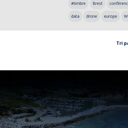
#timbre
Brest
conféren
data
drone
europe
W
Tri p