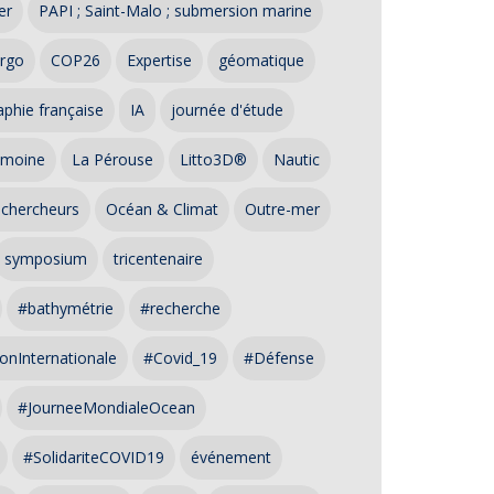
er
PAPI ; Saint-Malo ; submersion marine
rgo
COP26
Expertise
géomatique
phie française
IA
journée d'étude
imoine
La Pérouse
Litto3D®
Nautic
 chercheurs
Océan & Climat
Outre-mer
symposium
tricentenaire
#bathymétrie
#recherche
onInternationale
#Covid_19
#Défense
#JourneeMondialeOcean
#SolidariteCOVID19
événement