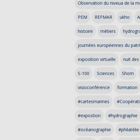
Observation du niveua de la m
PEM
REFMAR
ukho
A
histoire
métiers
hydrogra
journées européennes du patr
exposition virtuelle
nuit des
S-100
Sciences
Shom
visioconférence
formation
#cartesmarines
#Coopérati
#expostion
#hydrographie
#océanographie
#philatélie