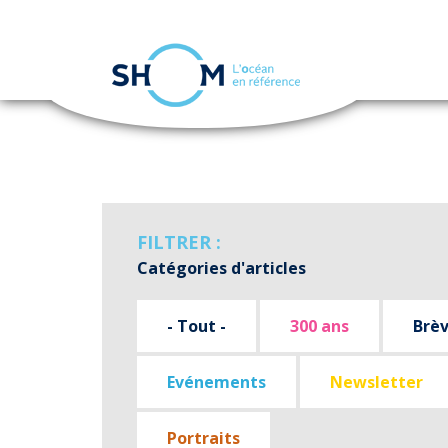
Panneau de gestion des cookies
Aller
au
contenu
principal
FILTRER :
Catégories d'articles
- Tout -
300 ans
Brè
Evénements
Newsletter
Portraits