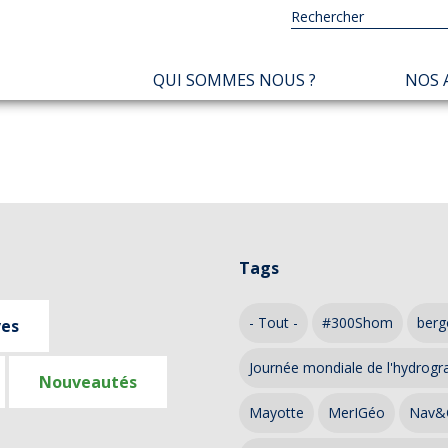
NAVIGATION
QUI SOMMES NOUS ?
NOS 
PRINCIPALE
Tags
- Tout -
#300Shom
berg
ves
Journée mondiale de l'hydrogr
Nouveautés
Mayotte
MerIGéo
Nav&